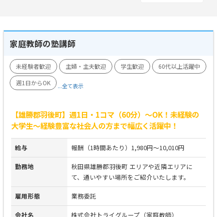
家庭教師の塾講師
未経験者歓迎
主婦・主夫歓迎
学生歓迎
60代以上活躍中
週1日からOK
...全て表示
【雄勝郡羽後町】週1日・1コマ（60分）～OK！未経験の
大学生～経験豊富な社会人の方まで幅広く活躍中！
給与
報酬（1時間あたり）1,980円～10,010円
勤務地
秋田県雄勝郡羽後町 エリアや近隣エリアに
て、通いやすい場所をご紹介いたします。
雇用形態
業務委託
会社名
株式会社トライグループ（家庭教師）