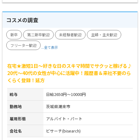
コスメの調査
新卒
第二新卒歓迎
未経験者歓迎
主婦・主夫歓迎
フリーター歓迎
...全て表示
在宅★激短1日～好きな日のスキマ時間でサクッと稼げる♪
20代～40代の女性が中心に活躍中！履歴書＆来社不要のら
くらく登録！延方
給与
日給2650円～10000円
勤務地
茨城県潮来市
雇用形態
アルバイト・パート
会社名
ビサーチ(bisearch)