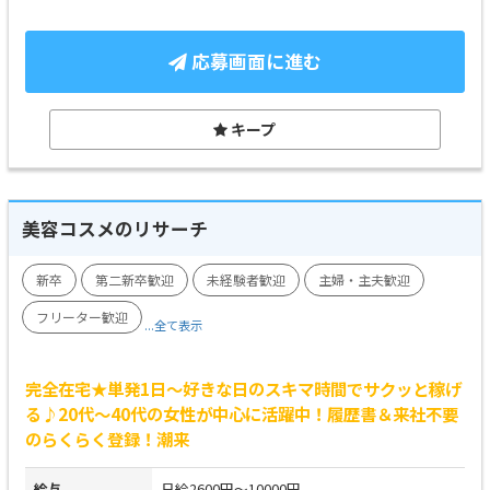
応募画面に進む
キープ
美容コスメのリサーチ
新卒
第二新卒歓迎
未経験者歓迎
主婦・主夫歓迎
フリーター歓迎
...全て表示
完全在宅★単発1日～好きな日のスキマ時間でサクッと稼げ
る♪20代～40代の女性が中心に活躍中！履歴書＆来社不要
のらくらく登録！潮来
給与
日給2600円～10000円