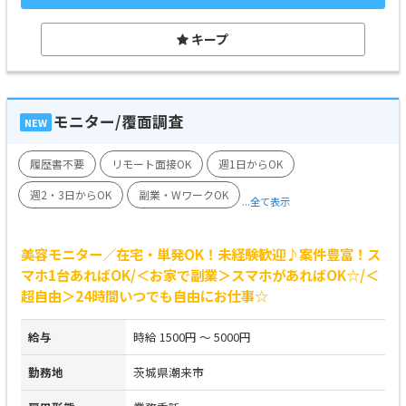
キープ
モニター/覆面調査
NEW
履歴書不要
リモート面接OK
週1日からOK
週2・3日からOK
副業・WワークOK
...全て表示
美容モニター／在宅・単発OK！未経験歓迎♪案件豊富！ス
マホ1台あればOK/＜お家で副業＞スマホがあればOK☆/＜
超自由＞24時間いつでも自由にお仕事☆
給与
時給 1500円 ～ 5000円
勤務地
茨城県潮来市