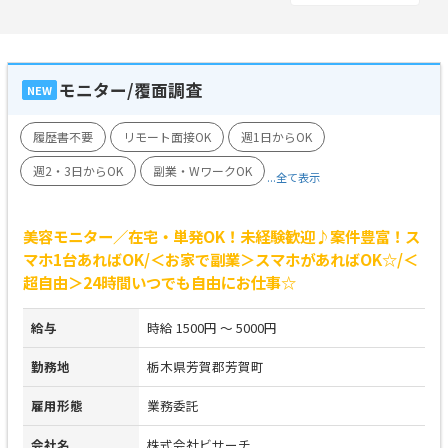
モニター/覆面調査
NEW
履歴書不要
リモート面接OK
週1日からOK
週2・3日からOK
副業・WワークOK
...全て表示
美容モニター／在宅・単発OK！未経験歓迎♪案件豊富！ス
マホ1台あればOK/＜お家で副業＞スマホがあればOK☆/＜
超自由＞24時間いつでも自由にお仕事☆
給与
時給 1500円 ～ 5000円
勤務地
栃木県芳賀郡芳賀町
雇用形態
業務委託
会社名
株式会社ビサーチ