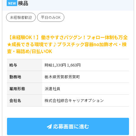
検品
NEW
未経験者歓迎
平日のみOK
【未経験OK！】働きやすさバツグン！フォロー体制も万全
★成長できる環境です♪プラスチック容器no加飾オペ・検
査・箱詰め/日払いOK
給与
時給1,330円 1,663円
勤務地
栃木県芳賀郡芳賀町
雇用形態
派遣社員
会社名
株式会社綜合キャリアオプション
応募画面に進む