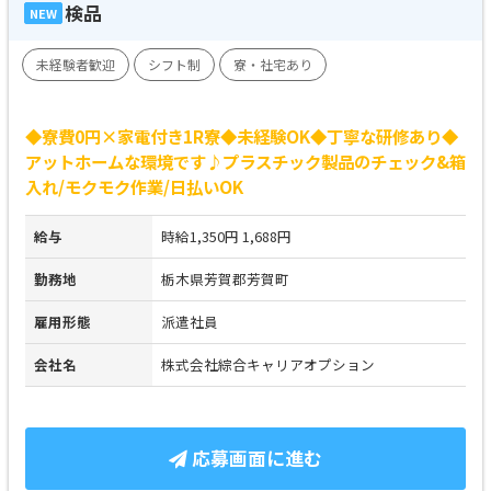
検品
NEW
未経験者歓迎
シフト制
寮・社宅あり
◆寮費0円×家電付き1R寮◆未経験OK◆丁寧な研修あり◆
アットホームな環境です♪プラスチック製品のチェック&箱
入れ/モクモク作業/日払いOK
給与
時給1,350円 1,688円
勤務地
栃木県芳賀郡芳賀町
雇用形態
派遣社員
会社名
株式会社綜合キャリアオプション
応募画面に進む