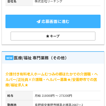
会社名
株式会社リーチング
応募画面に進む
キープ
医療/福祉 専門業務（その他）
NEW
介護付き有料老人ホームむつみの郷ほたかでの介護職・ヘ
ルパー/正社員×介護職・ヘルパー募集★/安曇野市での医
療/福祉求人★
給与
月給 218000円 ～ 273200円
勤務地
長野県安曇野市穂高北穂高2667ー2