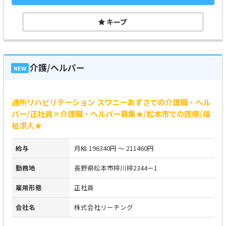
キープ
介護/ヘルパー
NEW
通所リハビリテーション スワニーあずさでの介護職・ヘル
パー/正社員×介護職・ヘルパー募集★/松本市での医療/福
祉求人★
給与
月給 196340円 ～ 211460円
勤務地
長野県松本市梓川梓2344ー1
雇用形態
正社員
会社名
株式会社リーチング