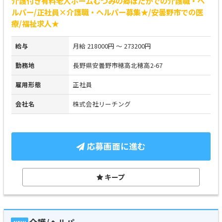
介護付き有料老人ホームむつみの郷ほたかでの介護職・ヘ
ルパー/正社員×介護職・ヘルパー募集★/安曇野市での医
療/福祉求人★
給与
月給 218000円 ～ 273200円
勤務地
長野県安曇野市穂高北穂高2-67
雇用形態
正社員
会社名
株式会社リーチング
応募画面に進む
キープ