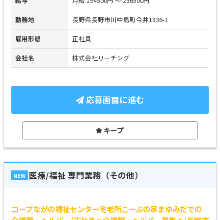
給与
月給 194500円 ～ 236500円
勤務地
長野県長野市川中島町今井1836-1
雇用形態
正社員
会社名
株式会社リーチング
応募画面に進む
キープ
医療/福祉 専門業務（その他）
NEW
コープながの福祉センター宅老所こーぷの家まゆみだでの
介護職・ヘルパー/正社員×介護職・ヘルパー募集★/長野市