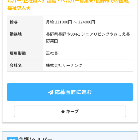
ルパー/正社員×介護職・ヘルパー募集★/長野市での医療/
福祉求人★
給与
月給 231000円 ～ 324000円
勤務地
長野県長野市904-1 シニアリビングやさしえ長
野栗田
雇用形態
正社員
会社名
株式会社リーチング
応募画面に進む
キープ
介護/ヘルパー
NEW