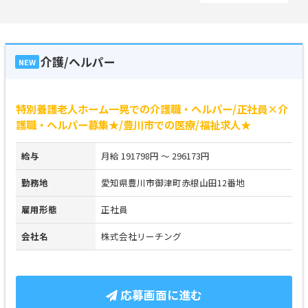
介護/ヘルパー
NEW
特別養護老人ホーム一晃での介護職・ヘルパー/正社員×介
護職・ヘルパー募集★/豊川市での医療/福祉求人★
給与
月給 191798円 ～ 296173円
勤務地
愛知県豊川市御津町赤根山田12番地
雇用形態
正社員
会社名
株式会社リーチング
応募画面に進む