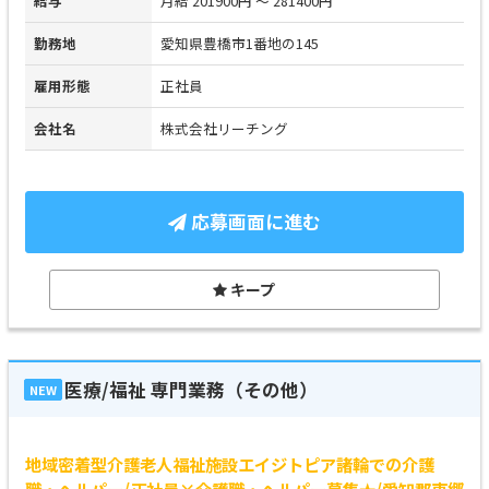
給与
月給 201900円 ～ 281400円
勤務地
愛知県豊橋市1番地の145
雇用形態
正社員
会社名
株式会社リーチング
応募画面に進む
キープ
医療/福祉 専門業務（その他）
NEW
地域密着型介護老人福祉施設エイジトピア諸輪での介護
職・ヘルパー/正社員×介護職・ヘルパー募集★/愛知郡東郷