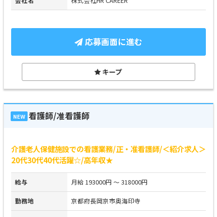
会社名
株式会社HR CAREER
応募画面に進む
キープ
看護師/准看護師
NEW
介護老人保健施設での看護業務/正・准看護師/＜紹介求人＞
20代30代40代活躍☆/高年収★
給与
月給 193000円 ～ 318000円
勤務地
京都府長岡京市奥海印寺