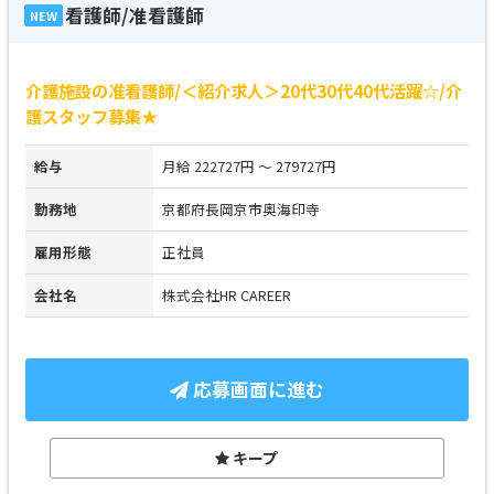
看護師/准看護師
NEW
介護施設の准看護師/＜紹介求人＞20代30代40代活躍☆/介
護スタッフ募集★
給与
月給 222727円 ～ 279727円
勤務地
京都府長岡京市奥海印寺
雇用形態
正社員
会社名
株式会社HR CAREER
応募画面に進む
キープ