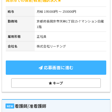
岡京市での保育/教育/通訳求人★
給与
月給 195000円 ～ 250000円
勤務地
京都府長岡京市天神1丁目15-7 マンション白龍
1階
雇用形態
正社員
会社名
株式会社リーチング
応募画面に進む
キープ
看護師/准看護師
NEW