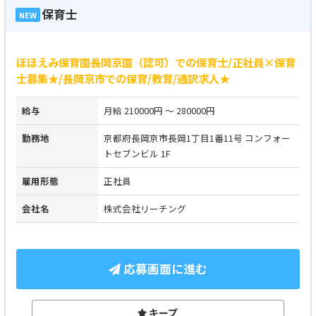
保育士
NEW
ほほえみ保育園長岡京園（認可）での保育士/正社員×保育
士募集★/長岡京市での保育/教育/通訳求人★
給与
月給 210000円 ～ 280000円
勤務地
京都府長岡京市長岡1丁目1番11号 コンフォー
トセブンビル 1F
雇用形態
正社員
会社名
株式会社リーチング
応募画面に進む
キープ