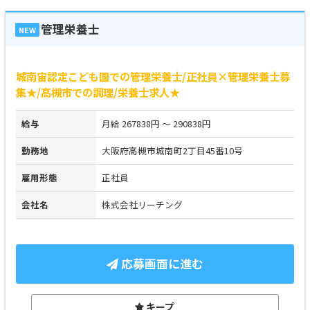
管理栄養士
NEW
城南宙認定こども園での管理栄養士/正社員×管理栄養士募
集★/高槻市での調理/栄養士求人★
給与
月給 267838円 ～ 290838円
勤務地
大阪府高槻市城南町2丁目45番10号
雇用形態
正社員
会社名
株式会社リーチング
応募画面に進む
キープ