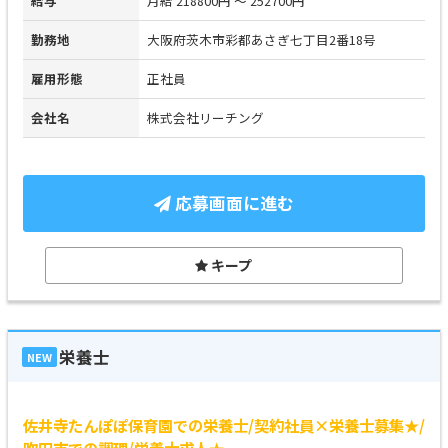
給与
月給 218800円 ～ 252700円
勤務地
大阪府茨木市彩都あさぎ七丁目2番18号
雇用形態
正社員
会社名
株式会社リーチング
応募画面に進む
キープ
栄養士
NEW
佐井寺たんぽぽ保育園での栄養士/契約社員×栄養士募集★/
吹田市での調理/栄養士求人★