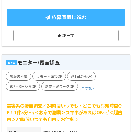
応募画面に進む
キープ
モニター/覆面調査
NEW
履歴書不要
リモート面接OK
週1日からOK
週2・3日からOK
副業・WワークOK
...全て表示
美容系の覆面調査／24時間いつでも・どこでも◎短時間O
K！1件5分～/＜お家で副業＞スマホがあればOK☆/＜超自
由＞24時間いつでも自由にお仕事☆