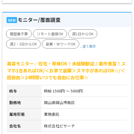
モニター/覆面調査
NEW
履歴書不要
リモート面接OK
週1日からOK
週2・3日からOK
副業・WワークOK
...全て表示
美容モニター／在宅・単発OK！未経験歓迎♪案件豊富！ス
マホ1台あればOK/＜お家で副業＞スマホがあればOK☆/＜
超自由＞24時間いつでも自由にお仕事☆
給与
時給 1500円 ～ 5000円
勤務地
岡山県岡山市南区
雇用形態
業務委託
会社名
株式会社ビサーチ