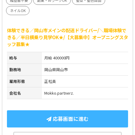
履歴書不要
副業・WワークOK
髪型・髪色自由
ネイルOK
体験できる／岡山市メインの配送ドライバー/＼職場体験で
きる／半日横乗り見学OK★/【大募集中】オープニングスタ
ッフ募集★
給与
月給 400000円
勤務地
岡山県岡山市
雇用形態
正社員
会社名
Mokko.partnerz.
応募画面に進む