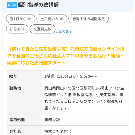
個別指導の塾講師
NEW
週1日からOK
土日祝のみOK
春夏冬休み期間限定
研修あり
交通費支給
...全て表示
【慣れてきたら在宅勤務も可】同時双方向型オンライン指
導で全国の生徒さんに社会人プロの指導をお届け！経験・
実績に応じた高報酬スタート！
給与
1授業（120分目安）5,680円～
勤務地
岡山県岡山市北区北区駅元町1-6岡山フコク生
命駅前ビル１階 ※教室指導、生徒宅指導、慣
れてきたらご自宅からのオンライン指導も可
能になります。
雇用形態
業務委託
会社名
株式会社名門会