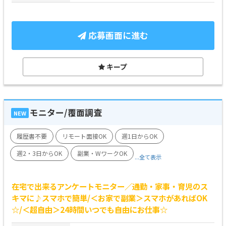
応募画面に進む
キープ
モニター/覆面調査
NEW
履歴書不要
リモート面接OK
週1日からOK
週2・3日からOK
副業・WワークOK
...全て表示
在宅で出来るアンケートモニター／通勤・家事・育児のス
キマに♪スマホで簡単/＜お家で副業＞スマホがあればOK
☆/＜超自由＞24時間いつでも自由にお仕事☆