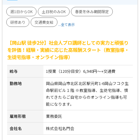
週1日からOK
土日祝のみOK
春夏冬休み期間限定
研修あり
交通費支給
...全て表示
【岡山駅 徒歩2分】社会人プロ講師としての実力と頑張り
を評価！経験・実績に応じた高報酬スタート（教室指導・
生徒宅指導・オンライン指導）
給与
1授業（120分目安）6,940円～+交通費
勤務地
岡山県岡山市北区北区駅元町1-6岡山フコク生
命駅前ビル１階 ※教室指導、生徒宅指導、慣
れてきたらご自宅からのオンライン指導も可
能になります。
雇用形態
業務委託
会社名
株式会社名門会