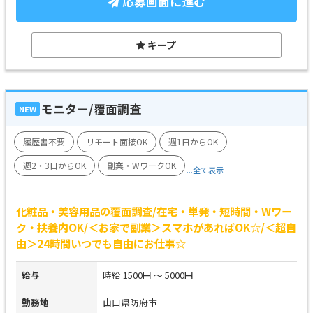
応募画面に進む
キープ
モニター/覆面調査
NEW
履歴書不要
リモート面接OK
週1日からOK
週2・3日からOK
副業・WワークOK
...全て表示
化粧品・美容用品の覆面調査/在宅・単発・短時間・Wワー
ク・扶養内OK/＜お家で副業＞スマホがあればOK☆/＜超自
由＞24時間いつでも自由にお仕事☆
給与
時給 1500円 ～ 5000円
勤務地
山口県防府市