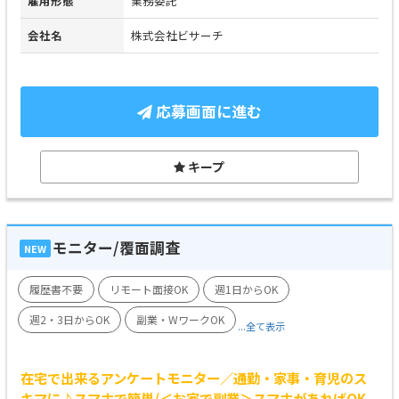
雇用形態
業務委託
会社名
株式会社ビサーチ
応募画面に進む
キープ
モニター/覆面調査
NEW
履歴書不要
リモート面接OK
週1日からOK
週2・3日からOK
副業・WワークOK
...全て表示
在宅で出来るアンケートモニター／通勤・家事・育児のス
キマに♪スマホで簡単/＜お家で副業＞スマホがあればOK