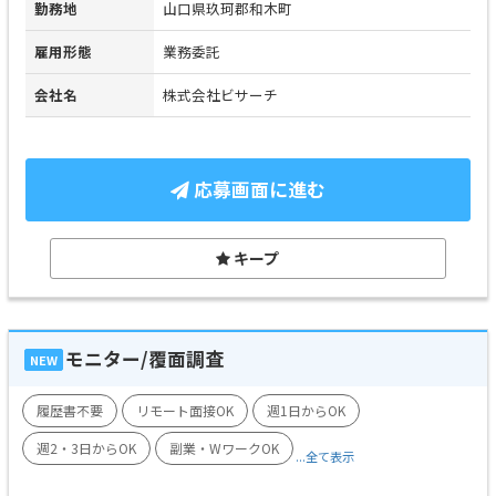
勤務地
山口県玖珂郡和木町
雇用形態
業務委託
会社名
株式会社ビサーチ
応募画面に進む
キープ
モニター/覆面調査
NEW
履歴書不要
リモート面接OK
週1日からOK
週2・3日からOK
副業・WワークOK
...全て表示