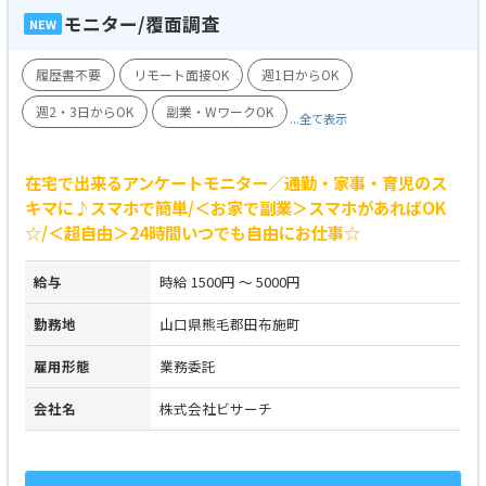
モニター/覆面調査
NEW
履歴書不要
リモート面接OK
週1日からOK
週2・3日からOK
副業・WワークOK
...全て表示
在宅で出来るアンケートモニター／通勤・家事・育児のス
キマに♪スマホで簡単/＜お家で副業＞スマホがあればOK
☆/＜超自由＞24時間いつでも自由にお仕事☆
給与
時給 1500円 ～ 5000円
勤務地
山口県熊毛郡田布施町
雇用形態
業務委託
会社名
株式会社ビサーチ