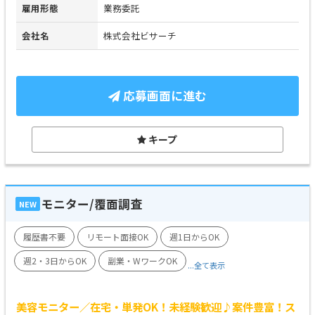
雇用形態
業務委託
会社名
株式会社ビサーチ
応募画面に進む
キープ
モニター/覆面調査
NEW
履歴書不要
リモート面接OK
週1日からOK
週2・3日からOK
副業・WワークOK
...全て表示
美容モニター／在宅・単発OK！未経験歓迎♪案件豊富！ス