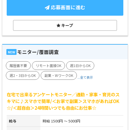
応募画面に進む
キープ
モニター/覆面調査
NEW
履歴書不要
リモート面接OK
週1日からOK
週2・3日からOK
副業・WワークOK
...全て表示
在宅で出来るアンケートモニター／通勤・家事・育児のス
キマに♪スマホで簡単/＜お家で副業＞スマホがあればOK
☆/＜超自由＞24時間いつでも自由にお仕事☆
給与
時給 1500円 ～ 5000円