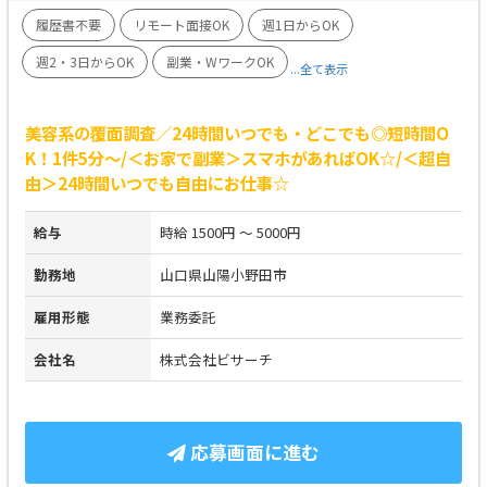
履歴書不要
リモート面接OK
週1日からOK
週2・3日からOK
副業・WワークOK
...全て表示
美容系の覆面調査／24時間いつでも・どこでも◎短時間O
K！1件5分～/＜お家で副業＞スマホがあればOK☆/＜超自
由＞24時間いつでも自由にお仕事☆
給与
時給 1500円 ～ 5000円
勤務地
山口県山陽小野田市
雇用形態
業務委託
会社名
株式会社ビサーチ
応募画面に進む