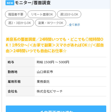
モニター/覆面調査
NEW
履歴書不要
リモート面接OK
週1日からOK
週2・3日からOK
副業・WワークOK
...全て表示
美容系の覆面調査／24時間いつでも・どこでも◎短時間O
K！1件5分～/＜お家で副業＞スマホがあればOK☆/＜超自
由＞24時間いつでも自由にお仕事☆
給与
時給 1500円 ～ 5000円
勤務地
山口県萩市
雇用形態
業務委託
会社名
株式会社ビサーチ