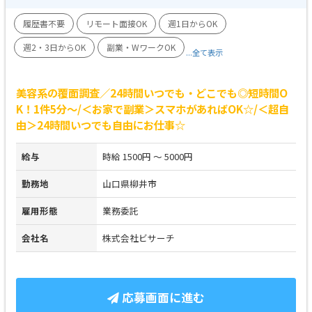
履歴書不要
リモート面接OK
週1日からOK
週2・3日からOK
副業・WワークOK
...全て表示
美容系の覆面調査／24時間いつでも・どこでも◎短時間O
K！1件5分～/＜お家で副業＞スマホがあればOK☆/＜超自
由＞24時間いつでも自由にお仕事☆
給与
時給 1500円 ～ 5000円
勤務地
山口県柳井市
雇用形態
業務委託
会社名
株式会社ビサーチ
応募画面に進む