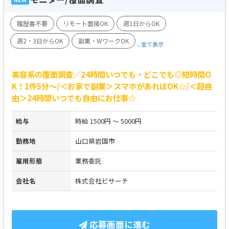
履歴書不要
リモート面接OK
週1日からOK
週2・3日からOK
副業・WワークOK
...全て表示
美容系の覆面調査／24時間いつでも・どこでも◎短時間O
K！1件5分～/＜お家で副業＞スマホがあればOK☆/＜超自
由＞24時間いつでも自由にお仕事☆
給与
時給 1500円 ～ 5000円
勤務地
山口県岩国市
雇用形態
業務委託
会社名
株式会社ビサーチ
応募画面に進む