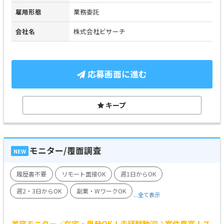
雇用形態
業務委託
会社名
株式会社ビサーチ
応募画面に進む
キープ
モニター/覆面調査
NEW
履歴書不要
リモート面接OK
週1日からOK
週2・3日からOK
副業・WワークOK
...全て表示
美容モニター／在宅・単発OK！未経験歓迎♪案件豊富！ス