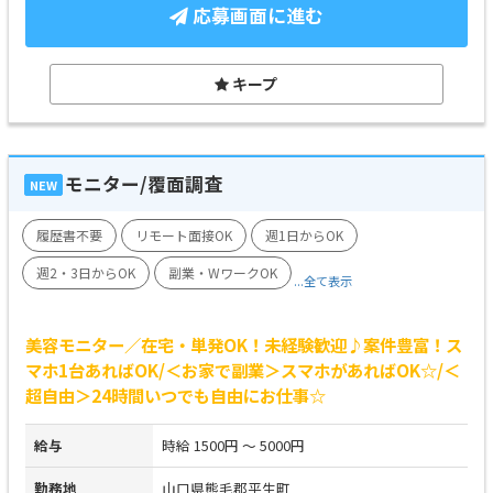
応募画面に進む
キープ
モニター/覆面調査
NEW
履歴書不要
リモート面接OK
週1日からOK
週2・3日からOK
副業・WワークOK
...全て表示
美容モニター／在宅・単発OK！未経験歓迎♪案件豊富！ス
マホ1台あればOK/＜お家で副業＞スマホがあればOK☆/＜
超自由＞24時間いつでも自由にお仕事☆
給与
時給 1500円 ～ 5000円
勤務地
山口県熊毛郡平生町