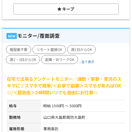
キープ
モニター/覆面調査
NEW
履歴書不要
リモート面接OK
週1日からOK
週2・3日からOK
副業・WワークOK
...全て表示
在宅で出来るアンケートモニター／通勤・家事・育児のス
キマに♪スマホで簡単/＜お家で副業＞スマホがあればOK
☆/＜超自由＞24時間いつでも自由にお仕事☆
給与
時給 1500円 ～ 5000円
勤務地
山口県大島郡周防大島町
雇用形態
業務委託