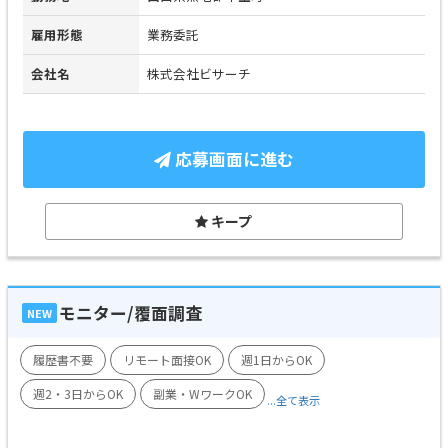
雇用形態
業務委託
会社名
株式会社ビサーチ
応募画面に進む
キープ
モニター/覆面調査
NEW
履歴書不要
リモート面接OK
週1日からOK
週2・3日からOK
副業・WワークOK
...全て表示