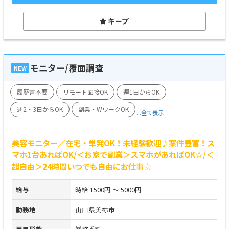
キープ
モニター/覆面調査
NEW
履歴書不要
リモート面接OK
週1日からOK
週2・3日からOK
副業・WワークOK
...全て表示
美容モニター／在宅・単発OK！未経験歓迎♪案件豊富！ス
マホ1台あればOK/＜お家で副業＞スマホがあればOK☆/＜
超自由＞24時間いつでも自由にお仕事☆
給与
時給 1500円 ～ 5000円
勤務地
山口県美祢市