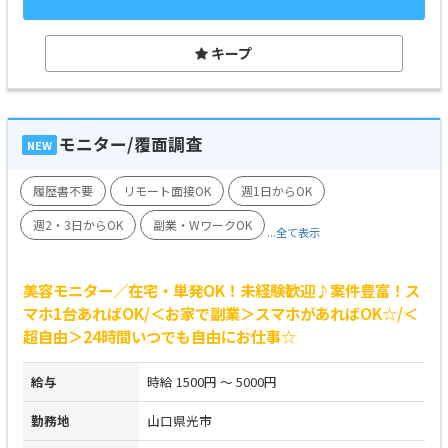
キープ
モニター/覆面調査
NEW
履歴書不要
リモート面接OK
週1日からOK
週2・3日からOK
副業・WワークOK
...全て表示
美容モニター／在宅・単発OK！未経験歓迎♪案件豊富！ス
マホ1台あればOK/＜お家で副業＞スマホがあればOK☆/＜
超自由＞24時間いつでも自由にお仕事☆
給与
時給 1500円 ～ 5000円
勤務地
山口県光市