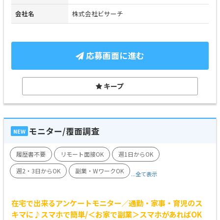
会社名
株式会社ビサーチ
応募画面に進む
キープ
モニター/覆面調査
NEW
履歴書不要
リモート面接OK
週1日からOK
週2・3日からOK
副業・WワークOK
...全て表示
在宅で出来るアンケートモニター／通勤・家事・育児のス
キマに♪スマホで簡単/＜お家で副業＞スマホがあればOK