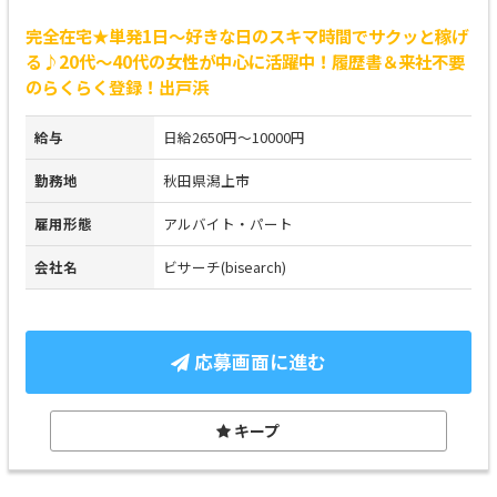
完全在宅★単発1日～好きな日のスキマ時間でサクッと稼げ
る♪20代～40代の女性が中心に活躍中！履歴書＆来社不要
のらくらく登録！出戸浜
給与
日給2650円～10000円
勤務地
秋田県潟上市
雇用形態
アルバイト・パート
会社名
ビサーチ(bisearch)
応募画面に進む
キープ