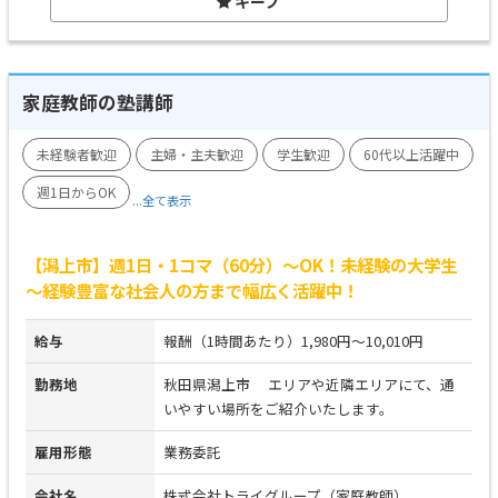
キープ
家庭教師の塾講師
未経験者歓迎
主婦・主夫歓迎
学生歓迎
60代以上活躍中
週1日からOK
...全て表示
【潟上市】週1日・1コマ（60分）～OK！未経験の大学生
～経験豊富な社会人の方まで幅広く活躍中！
給与
報酬（1時間あたり）1,980円～10,010円
勤務地
秋田県潟上市 エリアや近隣エリアにて、通
いやすい場所をご紹介いたします。
雇用形態
業務委託
会社名
株式会社トライグループ（家庭教師）