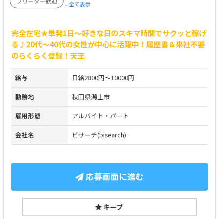
フリーター歓迎
...全て表示
完全在宅★単発1日～好きな日のスキマ時間でサクッと稼げ
る♪20代～40代の女性が中心に活躍中！履歴書＆来社不要
のらくらく登録！天王
給与
日給2800円～10000円
勤務地
秋田県潟上市
雇用形態
アルバイト・パート
会社名
ビサーチ(bisearch)
応募画面に進む
キープ