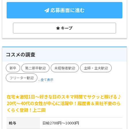
応募画面に進む
キープ
コスメの調査
新卒
第二新卒歓迎
未経験者歓迎
主婦・主夫歓迎
フリーター歓迎
...全て表示
在宅★激短1日～好きな日のスキマ時間でサクッと稼げる♪
20代～40代の女性が中心に活躍中！履歴書＆来社不要のら
くらく登録！上二田
給与
日給2700円～10000円