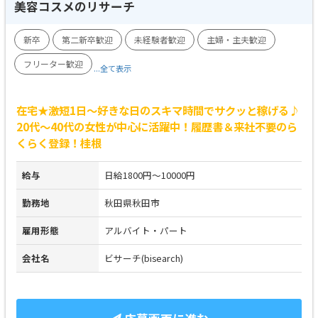
美容コスメのリサーチ
新卒
第二新卒歓迎
未経験者歓迎
主婦・主夫歓迎
フリーター歓迎
...全て表示
在宅★激短1日～好きな日のスキマ時間でサクッと稼げる♪
20代～40代の女性が中心に活躍中！履歴書＆来社不要のら
くらく登録！桂根
給与
日給1800円～10000円
勤務地
秋田県秋田市
雇用形態
アルバイト・パート
会社名
ビサーチ(bisearch)