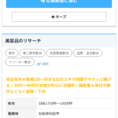
応募画面に進む
キープ
美容品のリサーチ
新卒
第二新卒歓迎
未経験者歓迎
主婦・主夫歓迎
フリーター歓迎
...全て表示
完全在宅★単発1日～好きな日のスキマ時間でサクッと稼げ
る♪20代～40代の女性が中心に活躍中！履歴書＆来社不要
のらくらく登録！下浜
給与
日給1750円～10000円
勤務地
秋田県秋田市