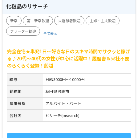
化粧品のリサーチ
新卒
第二新卒歓迎
未経験者歓迎
主婦・主夫歓迎
フリーター歓迎
...全て表示
完全在宅★単発1日～好きな日のスキマ時間でサクッと稼げ
る♪20代～40代の女性が中心に活躍中！履歴書＆来社不要
のらくらく登録！船越
給与
日給3000円～10000円
勤務地
秋田県男鹿市
雇用形態
アルバイト・パート
会社名
ビサーチ(bisearch)