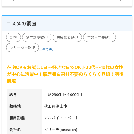
コスメの調査
新卒
第二新卒歓迎
未経験者歓迎
主婦・主夫歓迎
フリーター歓迎
...全て表示
在宅OK★お試し1日～好きな日でOK♪20代～40代の女性
が中心に活躍中！履歴書＆来社不要のらくらく登録！羽後
飯塚
給与
日給2900円～10000円
勤務地
秋田県潟上市
雇用形態
アルバイト・パート
会社名
ビサーチ(bisearch)