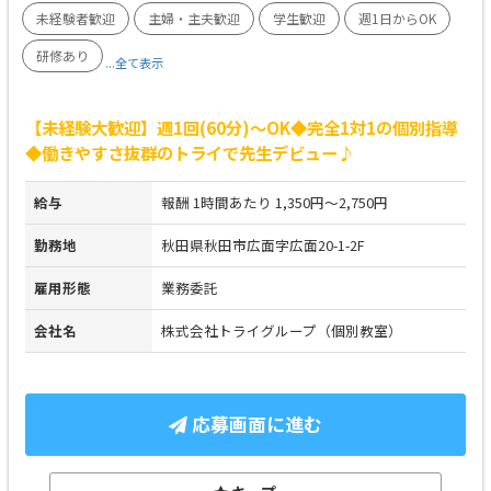
未経験者歓迎
主婦・主夫歓迎
学生歓迎
週1日からOK
研修あり
...全て表示
【未経験大歓迎】週1回(60分)～OK◆完全1対1の個別指導
◆働きやすさ抜群のトライで先生デビュー♪
給与
報酬 1時間あたり 1,350円～2,750円
勤務地
秋田県秋田市広面字広面20-1-2F
雇用形態
業務委託
会社名
株式会社トライグループ（個別教室）
応募画面に進む