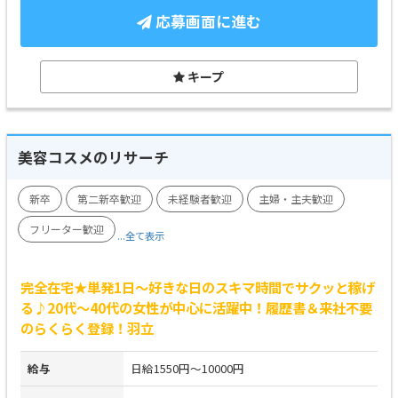
応募画面に進む
キープ
美容コスメのリサーチ
新卒
第二新卒歓迎
未経験者歓迎
主婦・主夫歓迎
フリーター歓迎
...全て表示
完全在宅★単発1日～好きな日のスキマ時間でサクッと稼げ
る♪20代～40代の女性が中心に活躍中！履歴書＆来社不要
のらくらく登録！羽立
給与
日給1550円～10000円