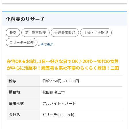
化粧品のリサーチ
新卒
第二新卒歓迎
未経験者歓迎
主婦・主夫歓迎
フリーター歓迎
...全て表示
在宅OK★お試し1日～好きな日でOK♪20代～40代の女性
が中心に活躍中！履歴書＆来社不要のらくらく登録！二田
給与
日給2750円～10000円
勤務地
秋田県潟上市
雇用形態
アルバイト・パート
会社名
ビサーチ(bisearch)