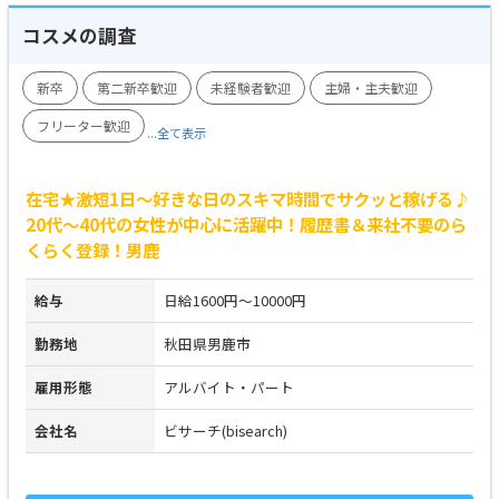
コスメの調査
新卒
第二新卒歓迎
未経験者歓迎
主婦・主夫歓迎
フリーター歓迎
...全て表示
在宅★激短1日～好きな日のスキマ時間でサクッと稼げる♪
20代～40代の女性が中心に活躍中！履歴書＆来社不要のら
くらく登録！男鹿
給与
日給1600円～10000円
勤務地
秋田県男鹿市
雇用形態
アルバイト・パート
会社名
ビサーチ(bisearch)