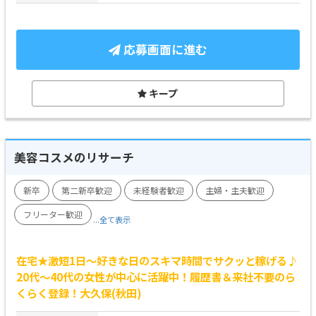
応募画面に進む
キープ
美容コスメのリサーチ
新卒
第二新卒歓迎
未経験者歓迎
主婦・主夫歓迎
フリーター歓迎
...全て表示
在宅★激短1日～好きな日のスキマ時間でサクッと稼げる♪
20代～40代の女性が中心に活躍中！履歴書＆来社不要のら
くらく登録！大久保(秋田)