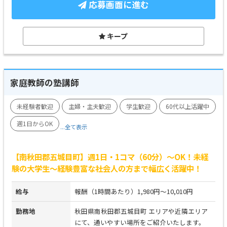
応募画面に進む
キープ
家庭教師の塾講師
未経験者歓迎
主婦・主夫歓迎
学生歓迎
60代以上活躍中
週1日からOK
...全て表示
【南秋田郡五城目町】週1日・1コマ（60分）～OK！未経
験の大学生～経験豊富な社会人の方まで幅広く活躍中！
給与
報酬（1時間あたり）1,980円～10,010円
勤務地
秋田県南秋田郡五城目町 エリアや近隣エリア
にて、通いやすい場所をご紹介いたします。