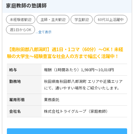
家庭教師の塾講師
未経験者歓迎
主婦・主夫歓迎
学生歓迎
60代以上活躍中
週1日からOK
...全て表示
【南秋田郡八郎潟町】週1日・1コマ（60分）～OK！未経
験の大学生～経験豊富な社会人の方まで幅広く活躍中！
給与
報酬（1時間あたり）1,980円～10,010円
勤務地
秋田県南秋田郡八郎潟町 エリアや近隣エリア
にて、通いやすい場所をご紹介いたします。
雇用形態
業務委託
会社名
株式会社トライグループ（家庭教師）