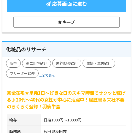
応募画面に進む
キープ
化粧品のリサーチ
新卒
第二新卒歓迎
未経験者歓迎
主婦・主夫歓迎
フリーター歓迎
...全て表示
完全在宅★単発1日～好きな日のスキマ時間でサクッと稼げ
る♪20代～40代の女性が中心に活躍中！履歴書＆来社不要
のらくらく登録！羽後牛島
給与
日給1900円～10000円
勤務地
秋田県秋田市