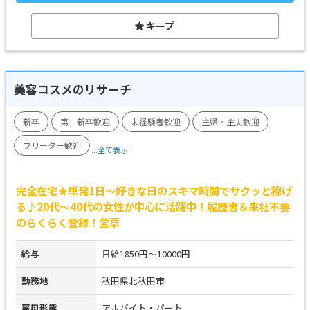
キープ
美容コスメのリサーチ
新卒
第二新卒歓迎
未経験者歓迎
主婦・主夫歓迎
フリーター歓迎
...全て表示
完全在宅★単発1日～好きな日のスキマ時間でサクッと稼げ
る♪20代～40代の女性が中心に活躍中！履歴書＆来社不要
のらくらく登録！萱草
給与
日給1850円～10000円
勤務地
秋田県北秋田市
雇用形態
アルバイト・パート