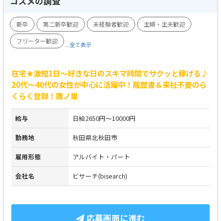
コスメの調査
新卒
第二新卒歓迎
未経験者歓迎
主婦・主夫歓迎
フリーター歓迎
...全て表示
在宅★激短1日～好きな日のスキマ時間でサクッと稼げる♪
20代～40代の女性が中心に活躍中！履歴書＆来社不要のら
くらく登録！鷹ノ巣
給与
日給2650円～10000円
勤務地
秋田県北秋田市
雇用形態
アルバイト・パート
会社名
ビサーチ(bisearch)
応募画面に進む