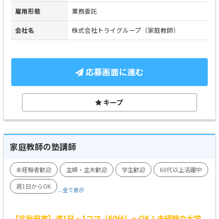
雇用形態
業務委託
会社名
株式会社トライグループ（家庭教師）
応募画面に進む
キープ
家庭教師の塾講師
未経験者歓迎
主婦・主夫歓迎
学生歓迎
60代以上活躍中
週1日からOK
...全て表示
【北秋田市】週1日・1コマ（60分）～OK！未経験の大学