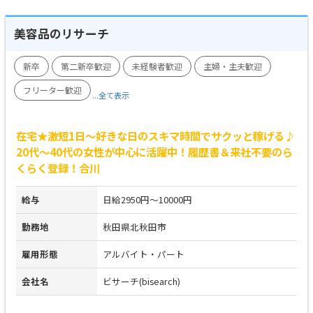
美容品のリサーチ
新卒
第二新卒歓迎
未経験者歓迎
主婦・主夫歓迎
フリーター歓迎
...全て表示
在宅★激短1日～好きな日のスキマ時間でサクッと稼げる♪
20代～40代の女性が中心に活躍中！履歴書＆来社不要のら
くらく登録！合川
給与
日給2950円～10000円
勤務地
秋田県北秋田市
雇用形態
アルバイト・パート
会社名
ビサーチ(bisearch)