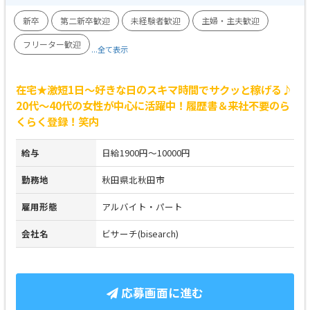
新卒
第二新卒歓迎
未経験者歓迎
主婦・主夫歓迎
フリーター歓迎
...全て表示
在宅★激短1日～好きな日のスキマ時間でサクッと稼げる♪
20代～40代の女性が中心に活躍中！履歴書＆来社不要のら
くらく登録！笑内
給与
日給1900円～10000円
勤務地
秋田県北秋田市
雇用形態
アルバイト・パート
会社名
ビサーチ(bisearch)
応募画面に進む