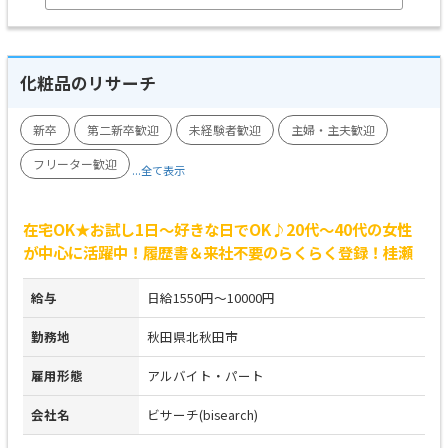
化粧品のリサーチ
新卒
第二新卒歓迎
未経験者歓迎
主婦・主夫歓迎
フリーター歓迎
...全て表示
在宅OK★お試し1日～好きな日でOK♪20代～40代の女性
が中心に活躍中！履歴書＆来社不要のらくらく登録！桂瀬
給与
日給1550円～10000円
勤務地
秋田県北秋田市
雇用形態
アルバイト・パート
会社名
ビサーチ(bisearch)