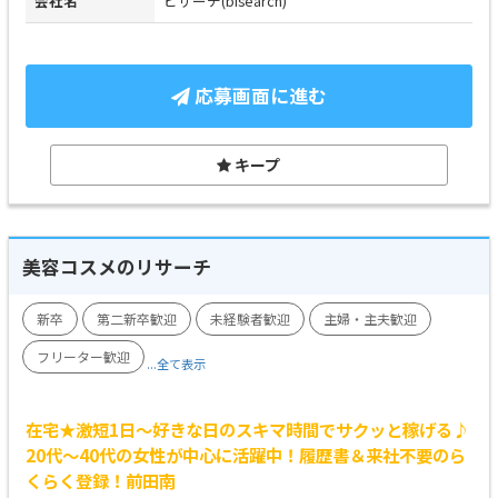
会社名
ビサーチ(bisearch)
応募画面に進む
キープ
美容コスメのリサーチ
新卒
第二新卒歓迎
未経験者歓迎
主婦・主夫歓迎
フリーター歓迎
...全て表示
在宅★激短1日～好きな日のスキマ時間でサクッと稼げる♪
20代～40代の女性が中心に活躍中！履歴書＆来社不要のら
くらく登録！前田南