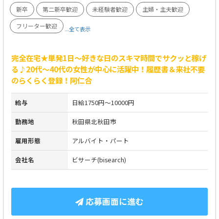
新卒
第二新卒歓迎
未経験者歓迎
主婦・主夫歓迎
フリーター歓迎
...全て表示
完全在宅★単発1日～好きな日のスキマ時間でサクッと稼げ
る♪20代～40代の女性が中心に活躍中！履歴書＆来社不要
のらくらく登録！阿仁合
給与
日給1750円～10000円
勤務地
秋田県北秋田市
雇用形態
アルバイト・パート
会社名
ビサーチ(bisearch)
応募画面に進む