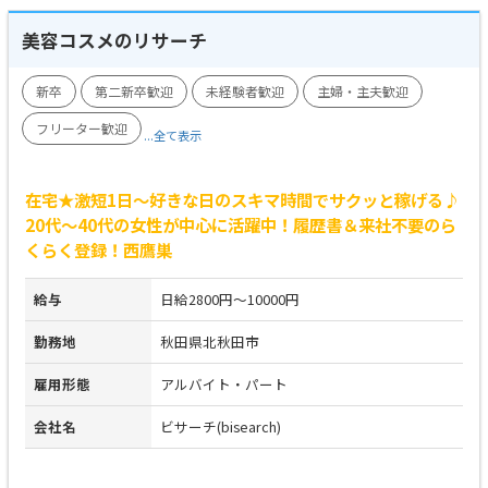
美容コスメのリサーチ
新卒
第二新卒歓迎
未経験者歓迎
主婦・主夫歓迎
フリーター歓迎
...全て表示
在宅★激短1日～好きな日のスキマ時間でサクッと稼げる♪
20代～40代の女性が中心に活躍中！履歴書＆来社不要のら
くらく登録！西鷹巣
給与
日給2800円～10000円
勤務地
秋田県北秋田市
雇用形態
アルバイト・パート
会社名
ビサーチ(bisearch)