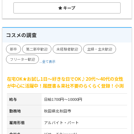
キープ
コスメの調査
新卒
第二新卒歓迎
未経験者歓迎
主婦・主夫歓迎
フリーター歓迎
...全て表示
在宅OK★お試し1日～好きな日でOK♪20代～40代の女性
が中心に活躍中！履歴書＆来社不要のらくらく登録！小渕
給与
日給1700円～10000円
勤務地
秋田県北秋田市
雇用形態
アルバイト・パート