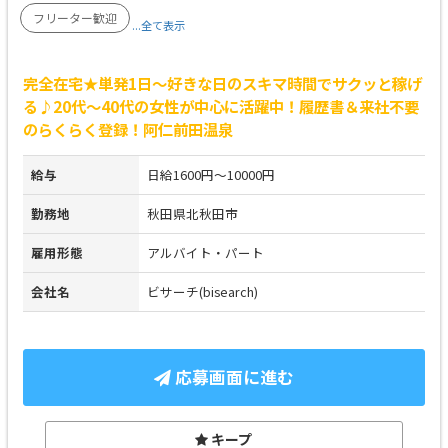
フリーター歓迎
...全て表示
完全在宅★単発1日～好きな日のスキマ時間でサクッと稼げ
る♪20代～40代の女性が中心に活躍中！履歴書＆来社不要
のらくらく登録！阿仁前田温泉
給与
日給1600円～10000円
勤務地
秋田県北秋田市
雇用形態
アルバイト・パート
会社名
ビサーチ(bisearch)
応募画面に進む
キープ