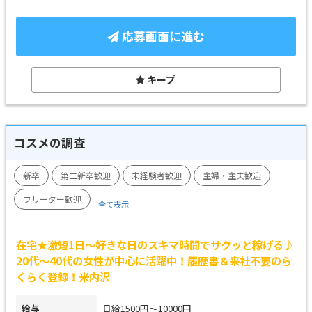
応募画面に進む
キープ
コスメの調査
新卒
第二新卒歓迎
未経験者歓迎
主婦・主夫歓迎
フリーター歓迎
...全て表示
在宅★激短1日～好きな日のスキマ時間でサクッと稼げる♪
20代～40代の女性が中心に活躍中！履歴書＆来社不要のら
くらく登録！米内沢
給与
日給1500円～10000円