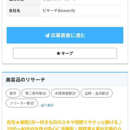
会社名
ビサーチ(bisearch)
応募画面に進む
キープ
美容品のリサーチ
新卒
第二新卒歓迎
未経験者歓迎
主婦・主夫歓迎
フリーター歓迎
...全て表示
在宅★激短1日～好きな日のスキマ時間でサクッと稼げる♪
20代～40代の女性が中心に活躍中！履歴書＆来社不要のら