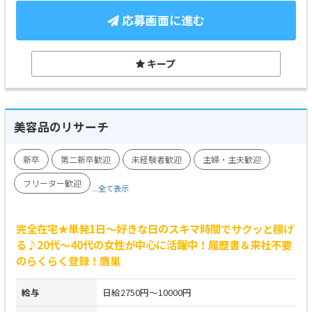
応募画面に進む
キープ
美容品のリサーチ
新卒
第二新卒歓迎
未経験者歓迎
主婦・主夫歓迎
フリーター歓迎
...全て表示
完全在宅★単発1日～好きな日のスキマ時間でサクッと稼げ
る♪20代～40代の女性が中心に活躍中！履歴書＆来社不要
のらくらく登録！鷹巣
給与
日給2750円～10000円