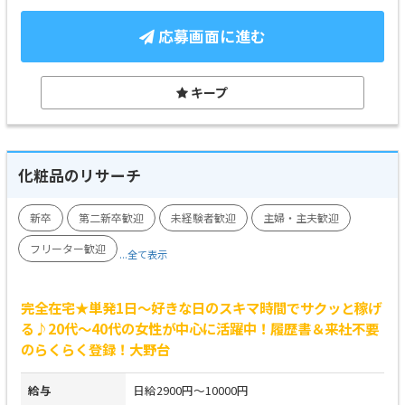
応募画面に進む
キープ
化粧品のリサーチ
新卒
第二新卒歓迎
未経験者歓迎
主婦・主夫歓迎
フリーター歓迎
...全て表示
完全在宅★単発1日～好きな日のスキマ時間でサクッと稼げ
る♪20代～40代の女性が中心に活躍中！履歴書＆来社不要
のらくらく登録！大野台
給与
日給2900円～10000円