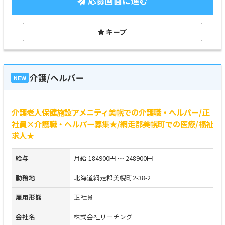
応募画面に進む
キープ
介護/ヘルパー
NEW
介護老人保健施設アメニティ美幌での介護職・ヘルパー/正
社員×介護職・ヘルパー募集★/網走郡美幌町での医療/福祉
求人★
給与
月給 184900円 ～ 248900円
勤務地
北海道網走郡美幌町2-38-2
雇用形態
正社員
会社名
株式会社リーチング