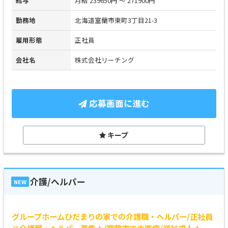
給与
月給 239650円 ～ 271900円
勤務地
北海道室蘭市東町3丁目21-3
雇用形態
正社員
会社名
株式会社リーチング
応募画面に進む
キープ
介護/ヘルパー
NEW
グループホームひだまりの家での介護職・ヘルパー/正社員
×介護職・ヘルパー募集★/室蘭市での医療/福祉求人★