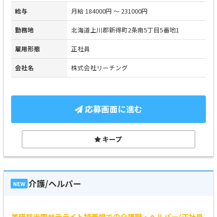
給与
月給 184000円 ～ 231000円
勤務地
北海道上川郡新得町2条南5丁目5番地1
雇用形態
正社員
会社名
株式会社リーチング
応募画面に進む
キープ
介護/ヘルパー
NEW
美瑛慈光園サテライト特養燈での介護職・ヘルパー/正社員