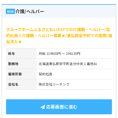
介護/ヘルパー
NEW
グループホームふるさとおいわけでの介護職・ヘルパー/契
約社員×介護職・ヘルパー募集★/勇払郡安平町での医療/福
祉求人★
給与
月給 219635円 ～ 236135円
勤務地
北海道勇払郡安平町追分中央１番地41
雇用形態
契約社員
会社名
株式会社リーチング
応募画面に進む