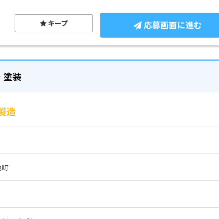
キープ
応募画面に進む
・塗装
製造
地町