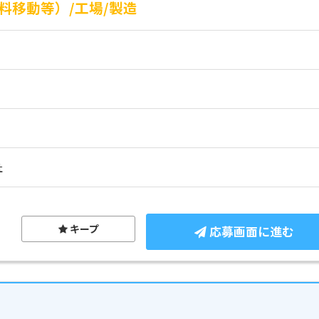
料移動等）/工場/製造
社
キープ
応募画面に進む