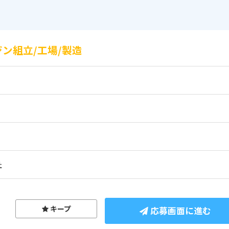
ン組立/工場/製造
社
キープ
応募画面に進む