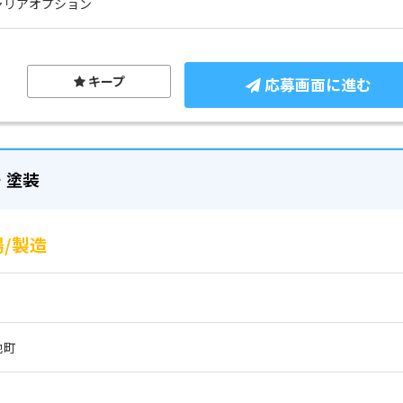
ャリアオプション
キープ
応募画面に進む
・塗装
/製造
地町