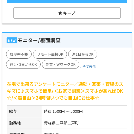
キープ
モニター/覆面調査
NEW
履歴書不要
リモート面接OK
週1日からOK
週2・3日からOK
副業・WワークOK
...全て表示
在宅で出来るアンケートモニター／通勤・家事・育児のス
キマに♪スマホで簡単/＜お家で副業＞スマホがあればOK
☆/＜超自由＞24時間いつでも自由にお仕事☆
給与
時給 1500円 ～ 5000円
勤務地
青森県三戸郡三戸町