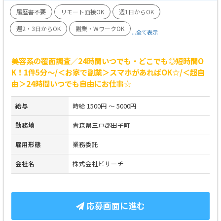
履歴書不要
リモート面接OK
週1日からOK
週2・3日からOK
副業・WワークOK
...全て表示
美容系の覆面調査／24時間いつでも・どこでも◎短時間O
K！1件5分～/＜お家で副業＞スマホがあればOK☆/＜超自
由＞24時間いつでも自由にお仕事☆
給与
時給 1500円 ～ 5000円
勤務地
青森県三戸郡田子町
雇用形態
業務委託
会社名
株式会社ビサーチ
応募画面に進む