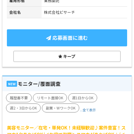
雇用形態
業務委託
会社名
株式会社ビサーチ
応募画面に進む
キープ
モニター/覆面調査
NEW
履歴書不要
リモート面接OK
週1日からOK
週2・3日からOK
副業・WワークOK
...全て表示
美容モニター／在宅・単発OK！未経験歓迎♪案件豊富！ス