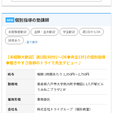
個別指導の塾講師
NEW
未経験者歓迎
主婦・主夫歓迎
学生歓迎
週1日からOK
研修あり
...全て表示
【未経験大歓迎】週1回(60分)～OK◆完全1対1の個別指導
◆働きやすさ抜群のトライで先生デビュー♪
給与
報酬 1時間あたり 1,350円～2,750円
勤務地
青森県八戸市大字尻内町字館田1-1八戸駅ビル
うみねこプラザ2 3F
雇用形態
業務委託
会社名
株式会社トライグループ（個別教室）