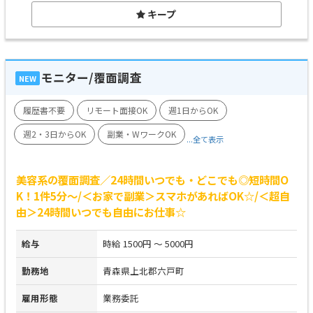
キープ
モニター/覆面調査
NEW
履歴書不要
リモート面接OK
週1日からOK
週2・3日からOK
副業・WワークOK
...全て表示
美容系の覆面調査／24時間いつでも・どこでも◎短時間O
K！1件5分～/＜お家で副業＞スマホがあればOK☆/＜超自
由＞24時間いつでも自由にお仕事☆
給与
時給 1500円 ～ 5000円
勤務地
青森県上北郡六戸町
雇用形態
業務委託