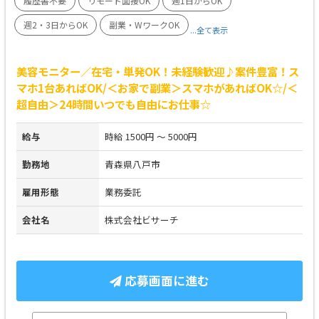
履歴書不要
リモート面接OK
週1日からOK
週2・3日からOK
副業・WワークOK
...全て表示
美容モニター／在宅・単発OK！未経験歓迎♪案件豊富！ス
マホ1台あればOK/＜お家で副業＞スマホがあればOK☆/＜
超自由＞24時間いつでも自由にお仕事☆
給与
時給 1500円 ～ 5000円
勤務地
青森県八戸市
雇用形態
業務委託
会社名
株式会社ビサーチ
応募画面に進む