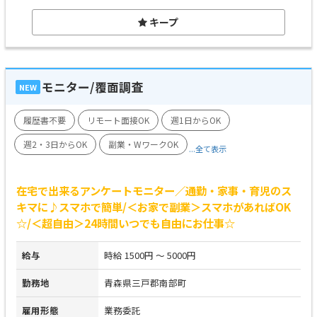
キープ
モニター/覆面調査
NEW
履歴書不要
リモート面接OK
週1日からOK
週2・3日からOK
副業・WワークOK
...全て表示
在宅で出来るアンケートモニター／通勤・家事・育児のス
キマに♪スマホで簡単/＜お家で副業＞スマホがあればOK
☆/＜超自由＞24時間いつでも自由にお仕事☆
給与
時給 1500円 ～ 5000円
勤務地
青森県三戸郡南部町
雇用形態
業務委託