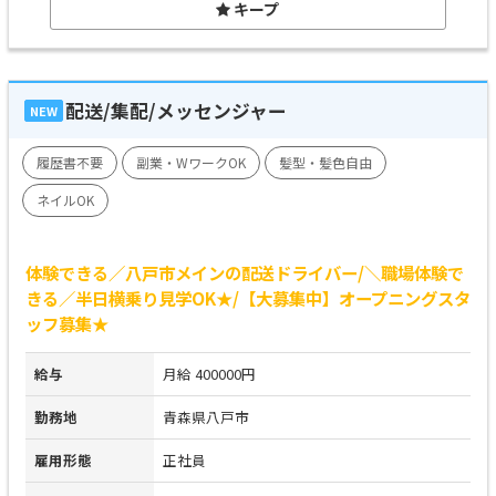
キープ
配送/集配/メッセンジャー
NEW
履歴書不要
副業・WワークOK
髪型・髪色自由
ネイルOK
体験できる／八戸市メインの配送ドライバー/＼職場体験で
きる／半日横乗り見学OK★/【大募集中】オープニングスタ
ッフ募集★
給与
月給 400000円
勤務地
青森県八戸市
雇用形態
正社員