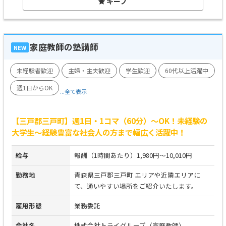
キープ
家庭教師の塾講師
NEW
未経験者歓迎
主婦・主夫歓迎
学生歓迎
60代以上活躍中
週1日からOK
...全て表示
【三戸郡三戸町】週1日・1コマ（60分）～OK！未経験の
大学生～経験豊富な社会人の方まで幅広く活躍中！
給与
報酬（1時間あたり）1,980円～10,010円
勤務地
青森県三戸郡三戸町 エリアや近隣エリアに
て、通いやすい場所をご紹介いたします。
雇用形態
業務委託
会社名
株式会社トライグループ（家庭教師）