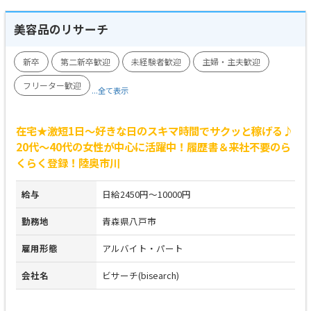
美容品のリサーチ
新卒
第二新卒歓迎
未経験者歓迎
主婦・主夫歓迎
フリーター歓迎
...全て表示
在宅★激短1日～好きな日のスキマ時間でサクッと稼げる♪
20代～40代の女性が中心に活躍中！履歴書＆来社不要のら
くらく登録！陸奥市川
給与
日給2450円～10000円
勤務地
青森県八戸市
雇用形態
アルバイト・パート
会社名
ビサーチ(bisearch)