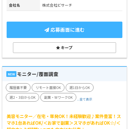
会社名
株式会社ビサーチ
応募画面に進む
キープ
モニター/覆面調査
NEW
履歴書不要
リモート面接OK
週1日からOK
週2・3日からOK
副業・WワークOK
...全て表示
美容モニター／在宅・単発OK！未経験歓迎♪案件豊富！ス
マホ1台あればOK/＜お家で副業＞スマホがあればOK☆/＜