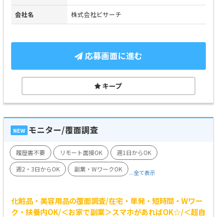
会社名
株式会社ビサーチ
応募画面に進む
キープ
モニター/覆面調査
NEW
履歴書不要
リモート面接OK
週1日からOK
週2・3日からOK
副業・WワークOK
...全て表示
化粧品・美容用品の覆面調査/在宅・単発・短時間・Wワー
ク・扶養内OK/＜お家で副業＞スマホがあればOK☆/＜超自