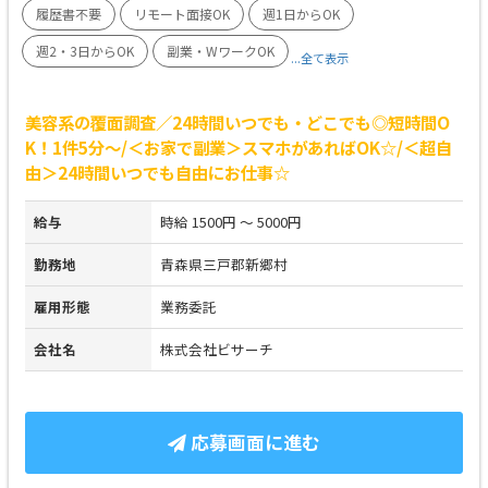
履歴書不要
リモート面接OK
週1日からOK
週2・3日からOK
副業・WワークOK
...全て表示
美容系の覆面調査／24時間いつでも・どこでも◎短時間O
K！1件5分～/＜お家で副業＞スマホがあればOK☆/＜超自
由＞24時間いつでも自由にお仕事☆
給与
時給 1500円 ～ 5000円
勤務地
青森県三戸郡新郷村
雇用形態
業務委託
会社名
株式会社ビサーチ
応募画面に進む