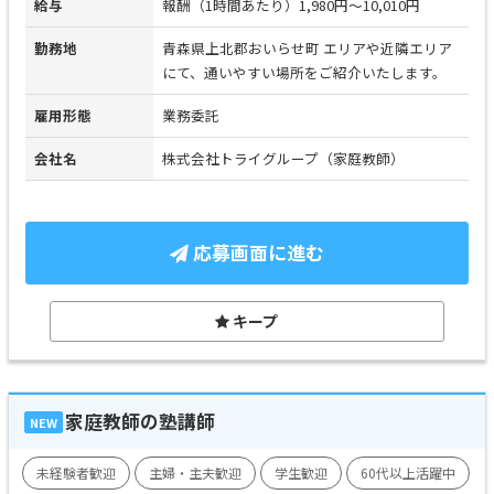
給与
報酬（1時間あたり）1,980円～10,010円
勤務地
青森県上北郡おいらせ町 エリアや近隣エリア
にて、通いやすい場所をご紹介いたします。
雇用形態
業務委託
会社名
株式会社トライグループ（家庭教師）
応募画面に進む
キープ
家庭教師の塾講師
NEW
未経験者歓迎
主婦・主夫歓迎
学生歓迎
60代以上活躍中