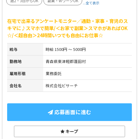
週2・3日からOK
副業・WワークOK
...全て表示
在宅で出来るアンケートモニター／通勤・家事・育児のス
キマに♪スマホで簡単/＜お家で副業＞スマホがあればOK
☆/＜超自由＞24時間いつでも自由にお仕事☆
給与
時給 1500円 ～ 5000円
勤務地
青森県東津軽郡蓬田村
雇用形態
業務委託
会社名
株式会社ビサーチ
応募画面に進む
キープ