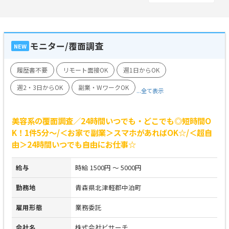
モニター/覆面調査
NEW
履歴書不要
リモート面接OK
週1日からOK
週2・3日からOK
副業・WワークOK
...全て表示
美容系の覆面調査／24時間いつでも・どこでも◎短時間O
K！1件5分～/＜お家で副業＞スマホがあればOK☆/＜超自
由＞24時間いつでも自由にお仕事☆
給与
時給 1500円 ～ 5000円
勤務地
青森県北津軽郡中泊町
雇用形態
業務委託
会社名
株式会社ビサーチ