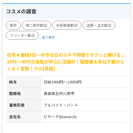
コスメの調査
新卒
第二新卒歓迎
未経験者歓迎
主婦・主夫歓迎
フリーター歓迎
...全て表示
在宅★激短1日～好きな日のスキマ時間でサクッと稼げる♪
20代～40代の女性が中心に活躍中！履歴書＆来社不要のら
くらく登録！十川(青森)
給与
日給2900円～10000円
勤務地
青森県五所川原市
雇用形態
アルバイト・パート
会社名
ビサーチ(bisearch)