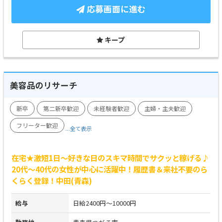
応募画面に進む
キープ
美容品のリサーチ
新卒
第二新卒歓迎
未経験者歓迎
主婦・主夫歓迎
フリーター歓迎
...全て表示
在宅★激短1日～好きな日のスキマ時間でサクッと稼げる♪
20代～40代の女性が中心に活躍中！履歴書＆来社不要のら
くらく登録！中田(青森)
給与
日給2400円～10000円