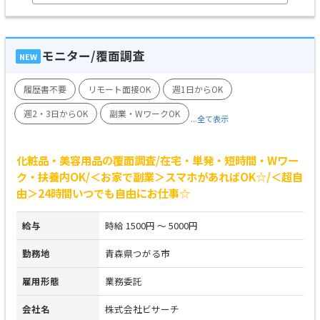
モニター/覆面調査
NEW
履歴書不要
リモート面接OK
週1日からOK
週2・3日からOK
副業・WワークOK
...全て表示
化粧品・美容用品の覆面調査/在宅・単発・短時間・Wワー
ク・扶養内OK/＜お家で副業＞スマホがあればOK☆/＜超自
由＞24時間いつでも自由にお仕事☆
給与
時給 1500円 ～ 5000円
勤務地
青森県つがる市
雇用形態
業務委託
会社名
株式会社ビサーチ