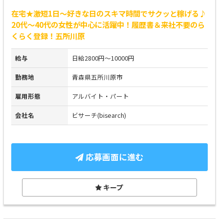
在宅★激短1日～好きな日のスキマ時間でサクッと稼げる♪
20代～40代の女性が中心に活躍中！履歴書＆来社不要のら
くらく登録！五所川原
給与
日給2800円～10000円
勤務地
青森県五所川原市
雇用形態
アルバイト・パート
会社名
ビサーチ(bisearch)
応募画面に進む
キープ