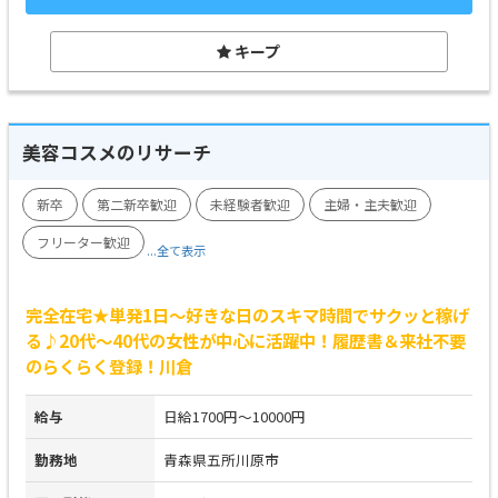
キープ
美容コスメのリサーチ
新卒
第二新卒歓迎
未経験者歓迎
主婦・主夫歓迎
フリーター歓迎
...全て表示
完全在宅★単発1日～好きな日のスキマ時間でサクッと稼げ
る♪20代～40代の女性が中心に活躍中！履歴書＆来社不要
のらくらく登録！川倉
給与
日給1700円～10000円
勤務地
青森県五所川原市