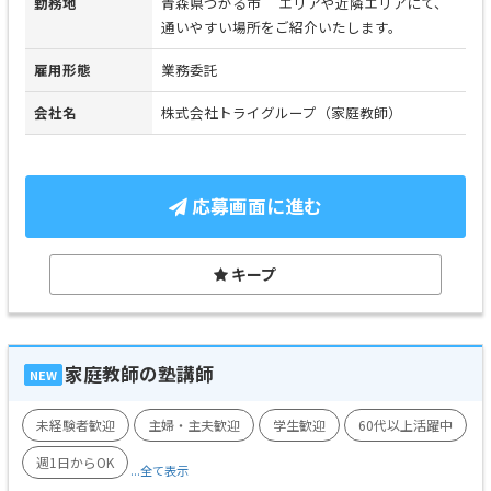
勤務地
青森県つがる市 エリアや近隣エリアにて、
通いやすい場所をご紹介いたします。
雇用形態
業務委託
会社名
株式会社トライグループ（家庭教師）
応募画面に進む
キープ
家庭教師の塾講師
NEW
未経験者歓迎
主婦・主夫歓迎
学生歓迎
60代以上活躍中
週1日からOK
...全て表示