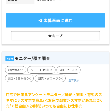
応募画面に進む
キープ
モニター/覆面調査
NEW
履歴書不要
リモート面接OK
週1日からOK
週2・3日からOK
副業・WワークOK
...全て表示
在宅で出来るアンケートモニター／通勤・家事・育児のス
キマに♪スマホで簡単/＜お家で副業＞スマホがあればOK
☆/＜超自由＞24時間いつでも自由にお仕事☆