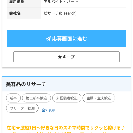
雇用形態
アルバイト・パート
会社名
ビサーチ(bisearch)
応募画面に進む
キープ
美容品のリサーチ
新卒
第二新卒歓迎
未経験者歓迎
主婦・主夫歓迎
フリーター歓迎
...全て表示
在宅★激短1日～好きな日のスキマ時間でサクッと稼げる♪