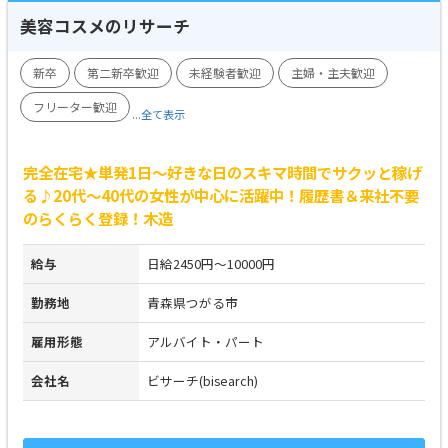
美容コスメのリサーチ
新卒
第二新卒歓迎
未経験者歓迎
主婦・主夫歓迎
フリーター歓迎
...全て表示
完全在宅★単発1日～好きな日のスキマ時間でサクッと稼げ
る♪20代～40代の女性が中心に活躍中！履歴書＆来社不要
のらくらく登録！木造
給与
日給2450円～10000円
勤務地
青森県つがる市
雇用形態
アルバイト・パート
会社名
ビサーチ(bisearch)