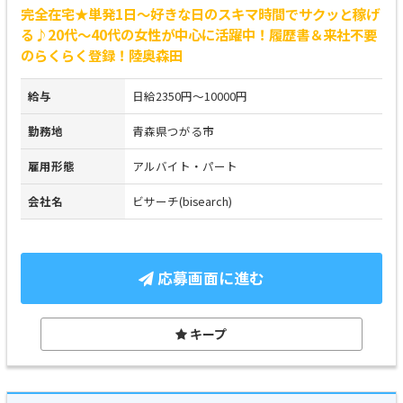
完全在宅★単発1日～好きな日のスキマ時間でサクッと稼げ
る♪20代～40代の女性が中心に活躍中！履歴書＆来社不要
のらくらく登録！陸奥森田
給与
日給2350円～10000円
勤務地
青森県つがる市
雇用形態
アルバイト・パート
会社名
ビサーチ(bisearch)
応募画面に進む
キープ