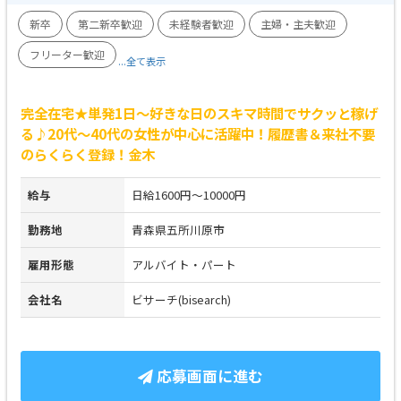
新卒
第二新卒歓迎
未経験者歓迎
主婦・主夫歓迎
フリーター歓迎
...全て表示
完全在宅★単発1日～好きな日のスキマ時間でサクッと稼げ
る♪20代～40代の女性が中心に活躍中！履歴書＆来社不要
のらくらく登録！金木
給与
日給1600円～10000円
勤務地
青森県五所川原市
雇用形態
アルバイト・パート
会社名
ビサーチ(bisearch)
応募画面に進む