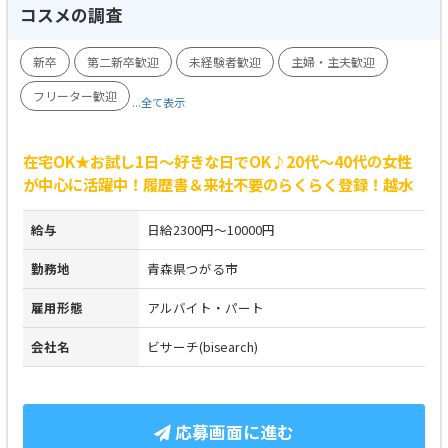
コスメの調査
新卒
第二新卒歓迎
未経験者歓迎
主婦・主夫歓迎
フリーター歓迎
...全て表示
在宅OK★お試し1日～好きな日でOK♪20代～40代の女性
が中心に活躍中！履歴書＆来社不要のらくらく登録！越水
給与
日給2300円～10000円
勤務地
青森県つがる市
雇用形態
アルバイト・パート
会社名
ビサーチ(bisearch)
応募画面に進む