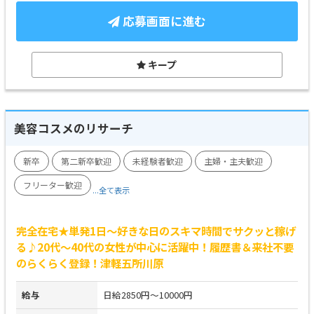
応募画面に進む
キープ
美容コスメのリサーチ
新卒
第二新卒歓迎
未経験者歓迎
主婦・主夫歓迎
フリーター歓迎
...全て表示
完全在宅★単発1日～好きな日のスキマ時間でサクッと稼げ
る♪20代～40代の女性が中心に活躍中！履歴書＆来社不要
のらくらく登録！津軽五所川原
給与
日給2850円～10000円