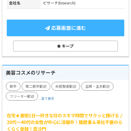
会社名
ビサーチ(bisearch)
応募画面に進む
キープ
美容コスメのリサーチ
新卒
第二新卒歓迎
未経験者歓迎
主婦・主夫歓迎
フリーター歓迎
...全て表示
在宅★激短1日～好きな日のスキマ時間でサクッと稼げる♪
20代～40代の女性が中心に活躍中！履歴書＆来社不要のら
くらく登録！毘沙門