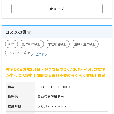
キープ
コスメの調査
新卒
第二新卒歓迎
未経験者歓迎
主婦・主夫歓迎
フリーター歓迎
...全て表示
在宅OK★お試し1日～好きな日でOK♪20代～40代の女性
が中心に活躍中！履歴書＆来社不要のらくらく登録！嘉瀬
給与
日給1550円～10000円
勤務地
青森県五所川原市
雇用形態
アルバイト・パート