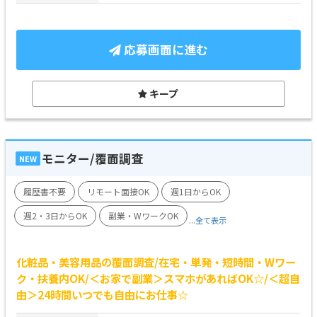
応募画面に進む
キープ
モニター/覆面調査
NEW
履歴書不要
リモート面接OK
週1日からOK
週2・3日からOK
副業・WワークOK
...全て表示
化粧品・美容用品の覆面調査/在宅・単発・短時間・Wワー
ク・扶養内OK/＜お家で副業＞スマホがあればOK☆/＜超自
由＞24時間いつでも自由にお仕事☆