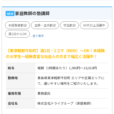
家庭教師の塾講師
NEW
未経験者歓迎
主婦・主夫歓迎
学生歓迎
60代以上活躍中
週1日からOK
...全て表示
【東津軽郡今別町】週1日・1コマ（60分）～OK！未経験
の大学生～経験豊富な社会人の方まで幅広く活躍中！
給与
報酬（1時間あたり）1,980円～10,010円
勤務地
青森県東津軽郡今別町 エリアや近隣エリアに
て、通いやすい場所をご紹介いたします。
雇用形態
業務委託
会社名
株式会社トライグループ（家庭教師）