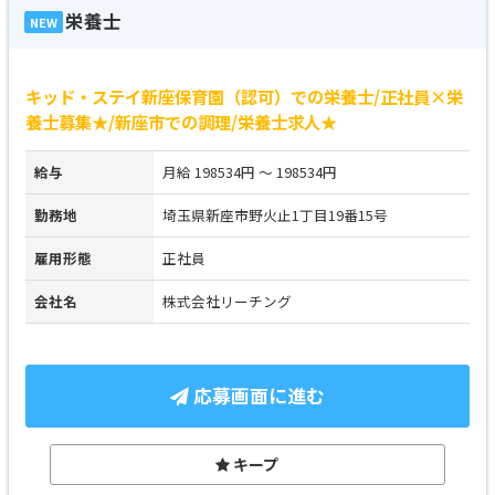
栄養士
NEW
キッド・ステイ新座保育園（認可）での栄養士/正社員×栄
養士募集★/新座市での調理/栄養士求人★
給与
月給 198534円 ～ 198534円
勤務地
埼玉県新座市野火止1丁目19番15号
雇用形態
正社員
会社名
株式会社リーチング
応募画面に進む
キープ