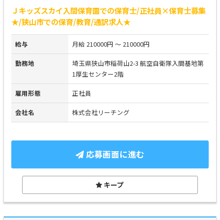
Ｊキッズスカイ入間保育園での保育士/正社員×保育士募集
★/狭山市での保育/教育/通訳求人★
給与
月給 210000円 ～ 210000円
勤務地
埼玉県狭山市稲荷山2-3 航空自衛隊入間基地第
1厚生センター2階
雇用形態
正社員
会社名
株式会社リーチング
応募画面に進む
キープ