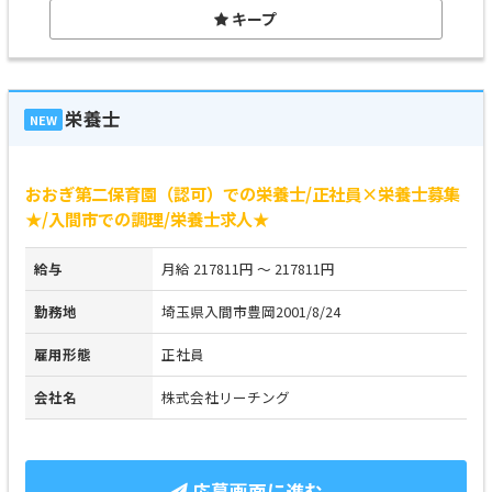
キープ
栄養士
NEW
おおぎ第二保育園（認可）での栄養士/正社員×栄養士募集
★/入間市での調理/栄養士求人★
給与
月給 217811円 ～ 217811円
勤務地
埼玉県入間市豊岡2001/8/24
雇用形態
正社員
会社名
株式会社リーチング
応募画面に進む