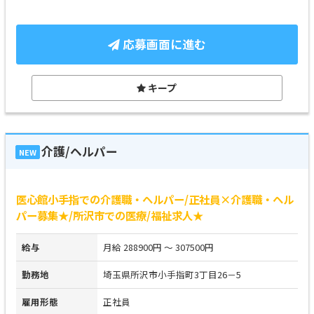
応募画面に進む
キープ
介護/ヘルパー
NEW
医心館小手指での介護職・ヘルパー/正社員×介護職・ヘル
パー募集★/所沢市での医療/福祉求人★
給与
月給 288900円 ～ 307500円
勤務地
埼玉県所沢市小手指町3丁目26－5
雇用形態
正社員