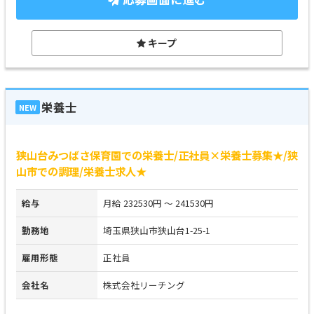
キープ
栄養士
NEW
狭山台みつばさ保育園での栄養士/正社員×栄養士募集★/狭
山市での調理/栄養士求人★
給与
月給 232530円 ～ 241530円
勤務地
埼玉県狭山市狭山台1-25-1
雇用形態
正社員
会社名
株式会社リーチング