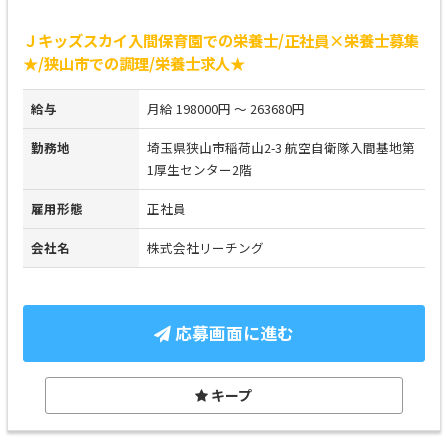
Ｊキッズスカイ入間保育園での栄養士/正社員×栄養士募集
★/狭山市での調理/栄養士求人★
給与
月給 198000円 ～ 263680円
勤務地
埼玉県狭山市稲荷山2-3 航空自衛隊入間基地第
1厚生センター2階
雇用形態
正社員
会社名
株式会社リーチング
応募画面に進む
キープ