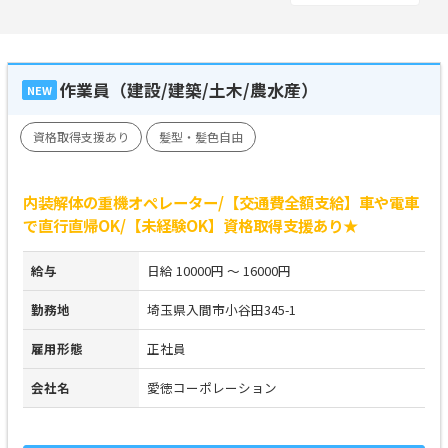
作業員（建設/建築/土木/農水産）
NEW
資格取得支援あり
髪型・髪色自由
内装解体の重機オペレーター/【交通費全額支給】車や電車
で直行直帰OK/【未経験OK】資格取得支援あり★
給与
日給 10000円 ～ 16000円
勤務地
埼玉県入間市小谷田345-1
雇用形態
正社員
会社名
愛徳コーポレーション