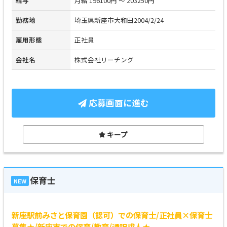
給与
月給 196100円 ～ 203250円
勤務地
埼玉県新座市大和田2004/2/24
雇用形態
正社員
会社名
株式会社リーチング
応募画面に進む
キープ
保育士
NEW
新座駅前みさと保育園（認可）での保育士/正社員×保育士
募集★/新座市での保育/教育/通訳求人★