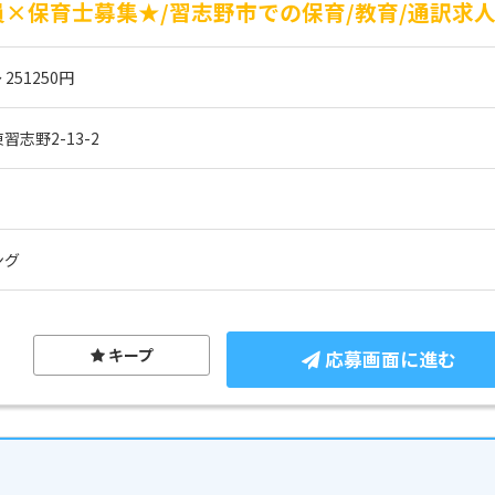
×保育士募集★/習志野市での保育/教育/通訳求
 251250円
志野2-13-2
ング
キープ
応募画面に進む