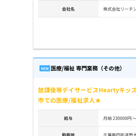
会社名
株式会社リーチ
医療/福祉 専門業務（その他）
NEW
放課後等デイサービスHeartyキ
市での医療/福祉求人★
給与
月給 230000円 ～
勤務地
千葉県四街道市大日