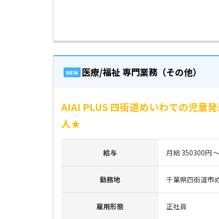
医療/福祉 専門業務（その他）
NEW
AIAI PLUS 四街道めいわでの
人★
給与
月給 350300円 ～
勤務地
千葉県四街道市め
雇用形態
正社員