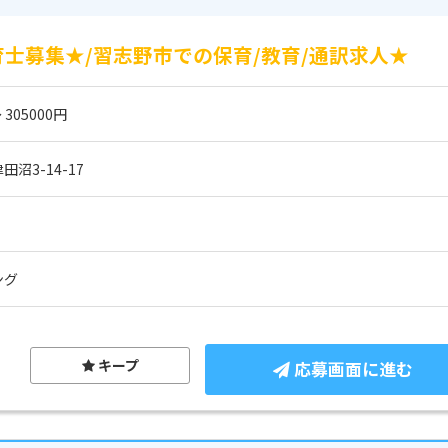
士募集★/習志野市での保育/教育/通訳求人★
 305000円
沼3-14-17
ング
キープ
応募画面に進む