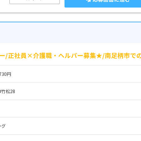
ー/正社員×介護職・ヘルパー募集★/南足柄市での
730円
竹松28
ング