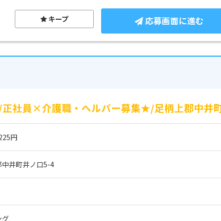
キープ
応募画面に進む
/正社員×介護職・ヘルパー募集★/足柄上郡中井
225円
中井町井ノ口5-4
ング