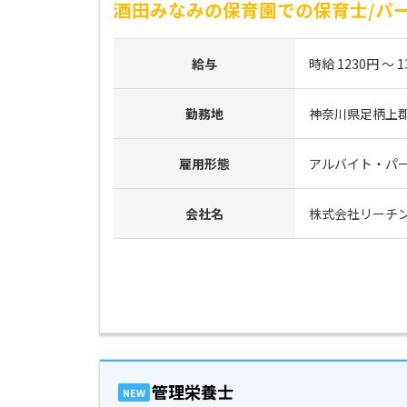
酒田みなみの保育園での保育士/パ
給与
時給 1230円 ～ 1
勤務地
神奈川県足柄上郡開
雇用形態
アルバイト・パ
会社名
株式会社リーチ
管理栄養士
NEW