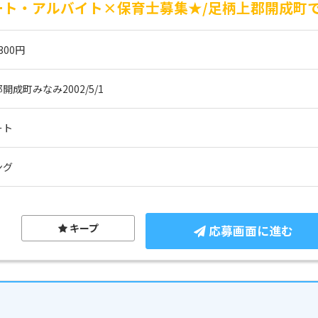
ート・アルバイト×保育士募集★/足柄上郡開成町で
300円
成町みなみ2002/5/1
ート
ング
キープ
応募画面に進む