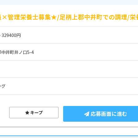
員×管理栄養士募集★/足柄上郡中井町での調理/栄
 329400円
中井町井ノ口5-4
ング
キープ
応募画面に進む