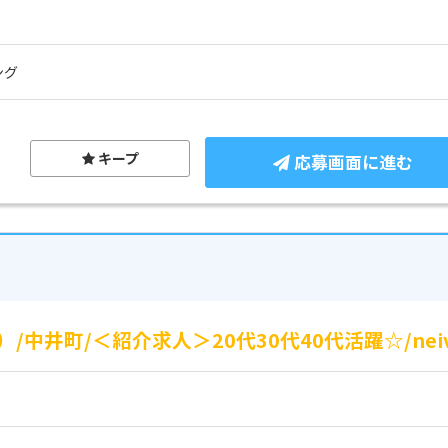
ング
キープ
応募画面に進む
井町/＜紹介求人＞20代30代40代活躍☆/neiv