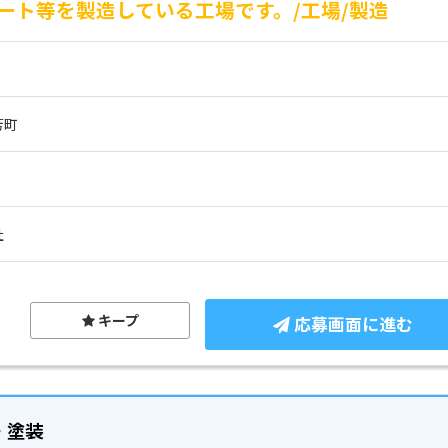
ート等を製造している工場です。/工場/製造
芳町
社
キープ
応募画面に進む
・塗装