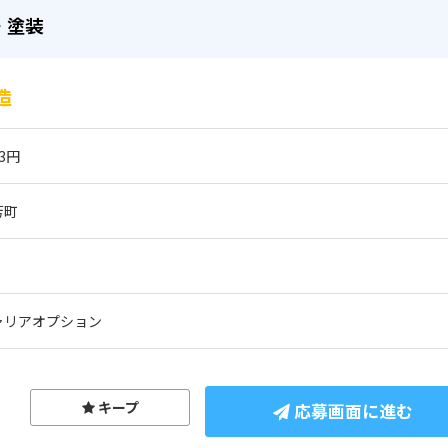
・塗装
造
13円
芳町
ャリアオプション
キープ
応募画面に進む