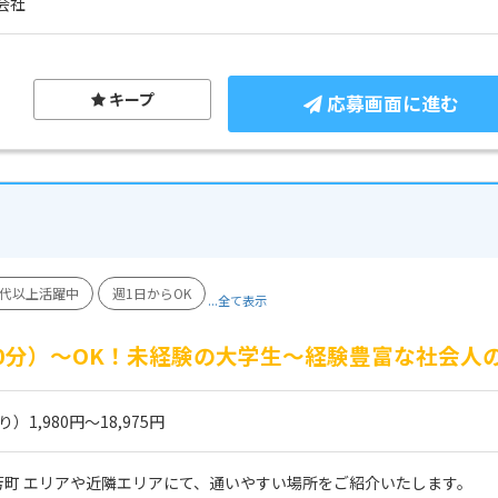
会社
キープ
応募画面に進む
0代以上活躍中
週1日からOK
...全て表示
60分）～OK！未経験の大学生～経験豊富な社会人
1,980円～18,975円
芳町 エリアや近隣エリアにて、通いやすい場所をご紹介いたします。