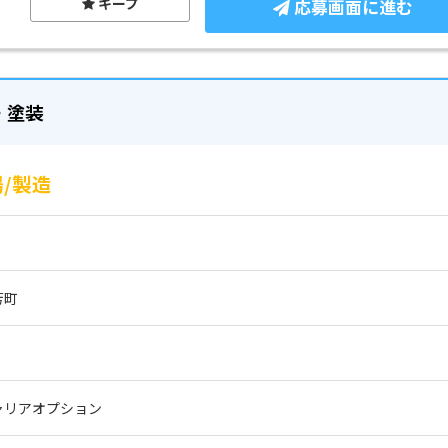
キープ
応募画面に進む
・塗装
/製造
芳町
ャリアオプション