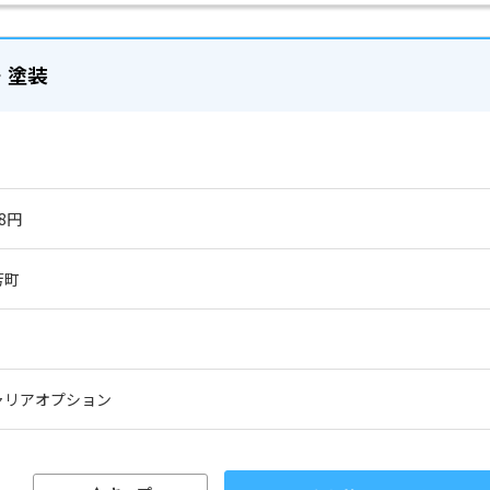
・塗装
88円
芳町
ャリアオプション