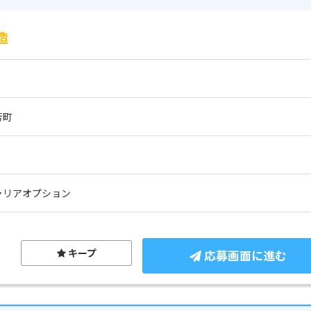
造
芳町
ャリアオプション
キープ
応募画面に進む