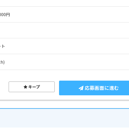
000円
ート
h)
キープ
応募画面に進む