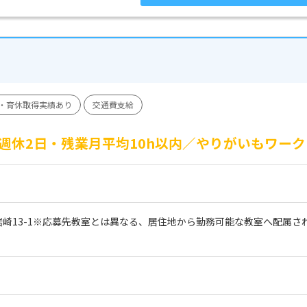
・育休取得実績あり
交通費支給
週休2日・残業月平均10h以内／やりがいもワー
岩崎13-1※応募先教室とは異なる、居住地から勤務可能な教室へ配属
。