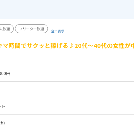
夫歓迎
フリーター歓迎
...全て表示
キマ時間でサクッと稼げる♪20代～40代の女性
000円
ート
h)