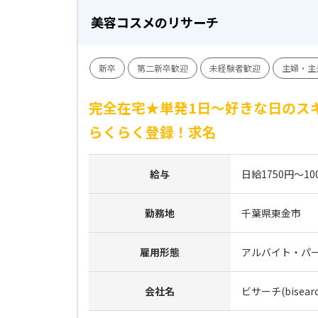
美容コスメのリサーチ
新卒
第二新卒歓迎
未経験者歓迎
主婦・主
完全在宅★単発1日～好きな日のス
らくらく登録！求名
給与
日給1750円～10
勤務地
千葉県東金市
雇用形態
アルバイト・パ
会社名
ビサーチ(bisearc