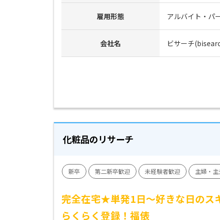
雇用形態
アルバイト・パ
会社名
ビサーチ(bisearc
化粧品のリサーチ
新卒
第二新卒歓迎
未経験者歓迎
主婦・主
完全在宅★単発1日～好きな日のス
らくらく登録！福俵