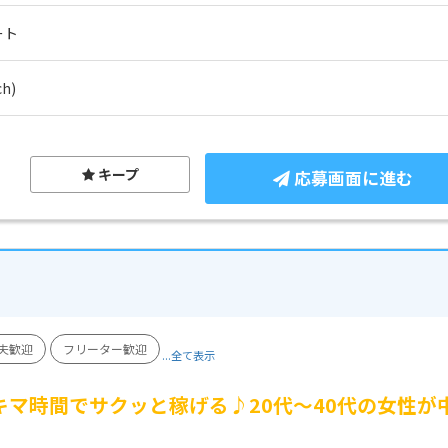
ート
h)
キープ
応募画面に進む
夫歓迎
フリーター歓迎
...全て表示
キマ時間でサクッと稼げる♪20代～40代の女性