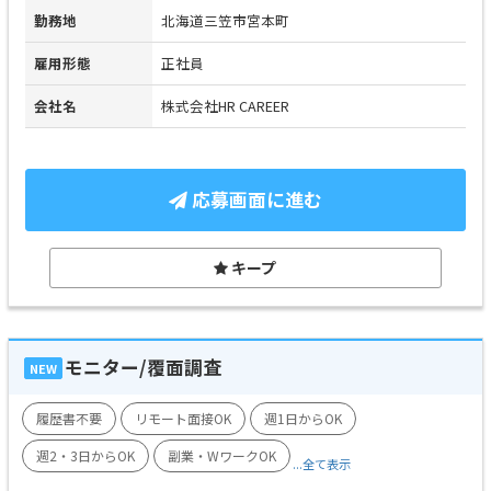
勤務地
北海道三笠市宮本町
雇用形態
正社員
会社名
株式会社HR CAREER
応募画面に進む
キープ
モニター/覆面調査
NEW
履歴書不要
リモート面接OK
週1日からOK
週2・3日からOK
副業・WワークOK
...全て表示