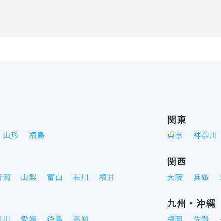
関東
山形
福島
東京
神奈川
関西
新潟
山梨
富山
石川
福井
大阪
兵庫
九州・沖縄
香川
愛媛
徳島
高知
福岡
佐賀