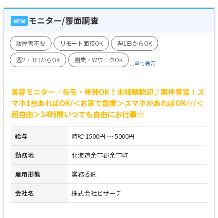
モニター/覆面調査
NEW
履歴書不要
リモート面接OK
週1日からOK
週2・3日からOK
副業・WワークOK
...全て表示
美容モニター／在宅・単発OK！未経験歓迎♪案件豊富！ス
マホ1台あればOK/＜お家で副業＞スマホがあればOK☆/＜
超自由＞24時間いつでも自由にお仕事☆
給与
時給 1500円 ～ 5000円
勤務地
北海道余市郡余市町
雇用形態
業務委託
会社名
株式会社ビサーチ