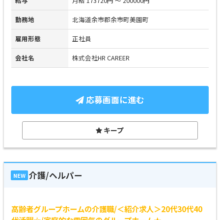
給与
月給 173720円 ～ 200000円
勤務地
北海道余市郡余市町美園町
雇用形態
正社員
会社名
株式会社HR CAREER
応募画面に進む
キープ
介護/ヘルパー
NEW
高齢者グループホームの介護職/＜紹介求人＞20代30代40
代活躍☆/家庭的な雰囲気のグループホーム★