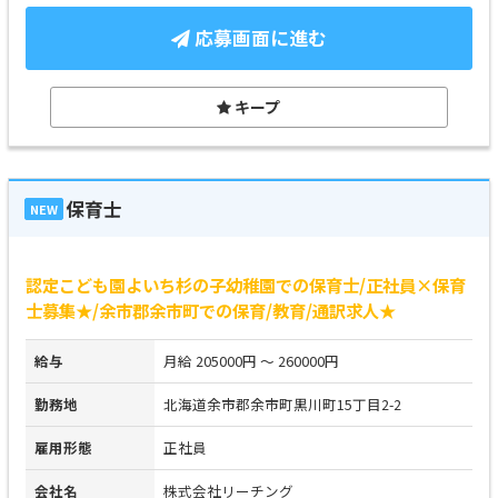
応募画面に進む
キープ
保育士
NEW
認定こども園よいち杉の子幼稚園での保育士/正社員×保育
士募集★/余市郡余市町での保育/教育/通訳求人★
給与
月給 205000円 ～ 260000円
勤務地
北海道余市郡余市町黒川町15丁目2-2
雇用形態
正社員
会社名
株式会社リーチング