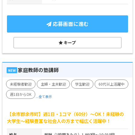
応募画面に進む
キープ
家庭教師の塾講師
NEW
未経験者歓迎
主婦・主夫歓迎
学生歓迎
60代以上活躍中
週1日からOK
...全て表示
【余市郡余市町】週1日・1コマ（60分）～OK！未経験の
大学生～経験豊富な社会人の方まで幅広く活躍中！
給与
報酬（1時間あたり）1,980円～10,010円