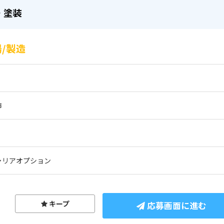
・塗装
/製造
市
ャリアオプション
キープ
応募画面に進む