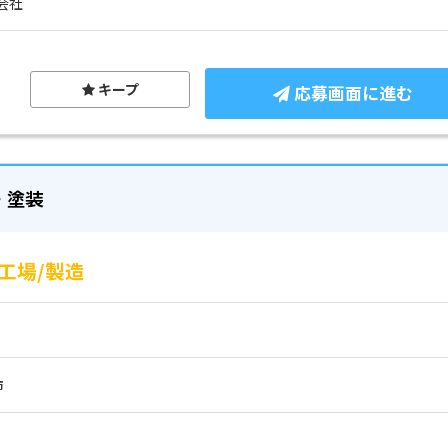
会社
キープ
応募画面に進む
・塗装
工場/製造
市