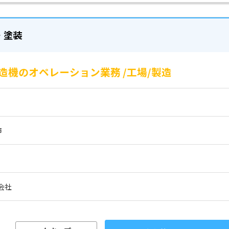
・塗装
機のオペレーション業務 /工場/製造
市
会社