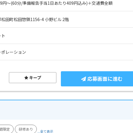
639円～(60分/準備報告手当1日あたり409円込み)＋交通費全額
田町松田惣領1156-4 小野ビル 2階
ート
ーポレーション
キープ
応募画面に進む
間限定
研修あり
...全て表示