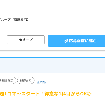
グループ（家庭教師）
キープ
応募画面に進む
み期間限定
研修あり
...全て表示
週1コマ～スタート！得意な1科目からOK◎