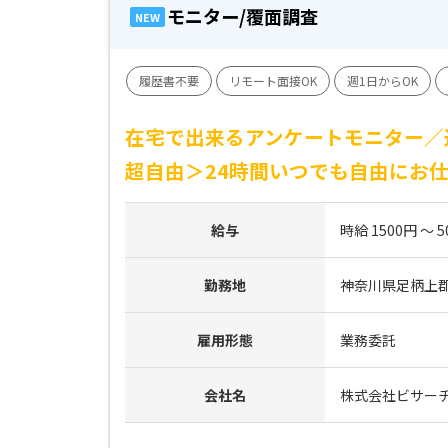
モニター/覆面調査
NEW
履歴書不要
リモート面接OK
週1日からOK
在宅で出来るアンケートモニター／
超自由＞24時間いつでも自由にお
給与
時給 1500円 ～ 5
勤務地
神奈川県足柄上
雇用形態
業務委託
会社名
株式会社ビサー