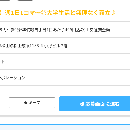
】週1日1コマ～◎大学生活と無理なく両立♪
639円～(60分/準備報告手当1日あたり409円込み)＋交通費全額
田町松田惣領1156-4 小野ビル 2階
ート
ーポレーション
キープ
応募画面に進む