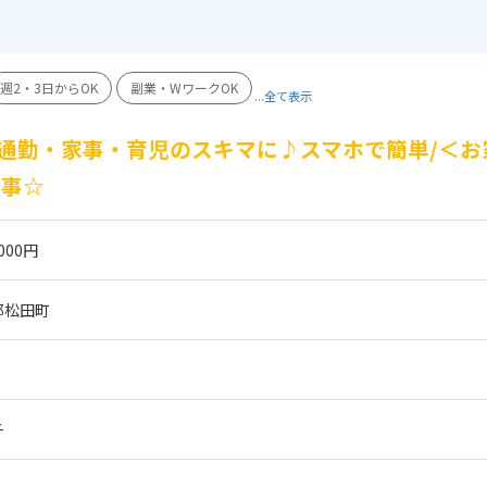
週2・3日からOK
副業・WワークOK
...全て表示
通勤・家事・育児のスキマに♪スマホで簡単/＜お
仕事☆
000円
郡松田町
チ