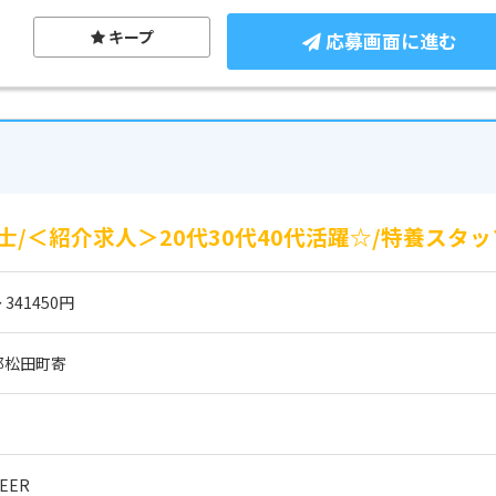
キープ
応募画面に進む
/＜紹介求人＞20代30代40代活躍☆/特養スタ
 341450円
郡松田町寄
EER