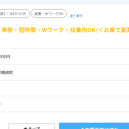
週2・3日からOK
副業・WワークOK
...全て表示
単発・短時間・Wワーク・扶養内OK/＜お家で副
000円
郡開成町
チ
キープ