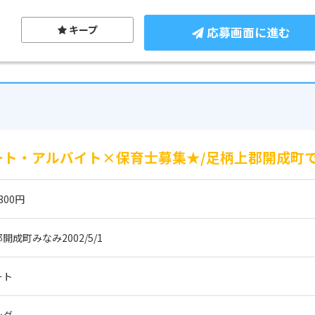
キープ
応募画面に進む
ート・アルバイト×保育士募集★/足柄上郡開成町で
300円
成町みなみ2002/5/1
ート
ング