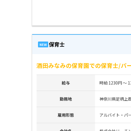
保育士
NEW
酒田みなみの保育園での保育士/パ
給与
時給 1230円 ～ 1
勤務地
神奈川県足柄上郡開
雇用形態
アルバイト・パ
会社名
株式会社リーチ