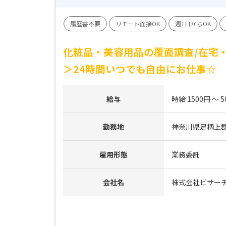
履歴書不要
リモート面接OK
週1日からOK
化粧品・美容用品の覆面調査/在宅・
＞24時間いつでも自由にお仕事☆
給与
時給 1500円 ～ 5
勤務地
神奈川県足柄上
雇用形態
業務委託
会社名
株式会社ビサー