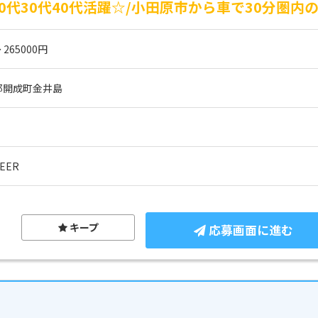
0代30代40代活躍☆/小田原市から車で30分圏内
 265000円
郡開成町金井島
EER
キープ
応募画面に進む