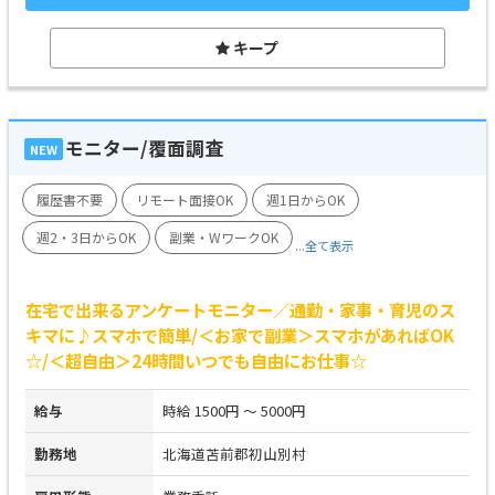
キープ
モニター/覆面調査
NEW
履歴書不要
リモート面接OK
週1日からOK
週2・3日からOK
副業・WワークOK
...全て表示
在宅で出来るアンケートモニター／通勤・家事・育児のス
キマに♪スマホで簡単/＜お家で副業＞スマホがあればOK
☆/＜超自由＞24時間いつでも自由にお仕事☆
給与
時給 1500円 ～ 5000円
勤務地
北海道苫前郡初山別村