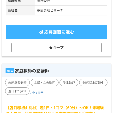
雇用形態
業務委託
会社名
株式会社ビサーチ
応募画面に進む
キープ
家庭教師の塾講師
NEW
未経験者歓迎
主婦・主夫歓迎
学生歓迎
60代以上活躍中
週1日からOK
...全て表示
【苫前郡初山別村】週1日・1コマ（60分）～OK！未経験