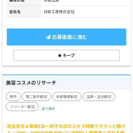
会社名
日総工産株式会社
応募画面に進む
キープ
美容コスメのリサーチ
新卒
第二新卒歓迎
未経験者歓迎
主婦・主夫歓迎
フリーター歓迎
...全て表示
完全在宅★単発1日～好きな日のスキマ時間でサクッと稼げ
る♪20代～40代の女性が中心に活躍中！履歴書＆来社不要