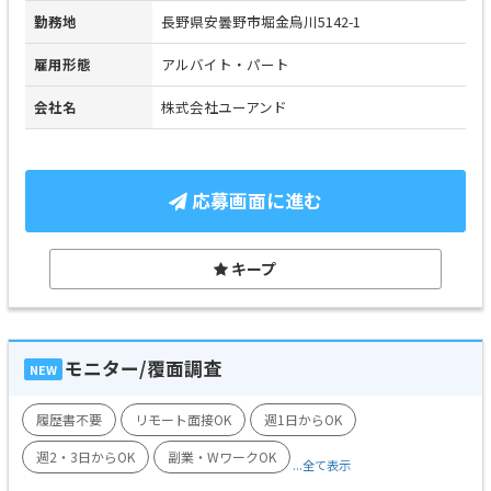
勤務地
長野県安曇野市堀金烏川5142-1
雇用形態
アルバイト・パート
会社名
株式会社ユーアンド
応募画面に進む
キープ
モニター/覆面調査
NEW
履歴書不要
リモート面接OK
週1日からOK
週2・3日からOK
副業・WワークOK
...全て表示