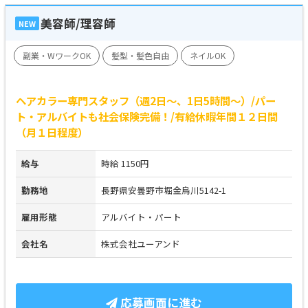
美容師/理容師
NEW
副業・WワークOK
髪型・髪色自由
ネイルOK
ヘアカラー専門スタッフ（週2日～、1日5時間～）/パー
ト・アルバイトも社会保険完備！/有給休暇年間１２日間
（月１日程度）
給与
時給 1150円
勤務地
長野県安曇野市堀金烏川5142-1
雇用形態
アルバイト・パート
会社名
株式会社ユーアンド
応募画面に進む