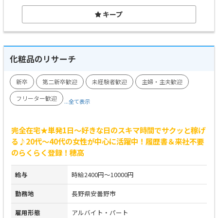
キープ
化粧品のリサーチ
新卒
第二新卒歓迎
未経験者歓迎
主婦・主夫歓迎
フリーター歓迎
...全て表示
完全在宅★単発1日～好きな日のスキマ時間でサクッと稼げ
る♪20代～40代の女性が中心に活躍中！履歴書＆来社不要
のらくらく登録！穂高
給与
時給2400円～10000円
勤務地
長野県安曇野市
雇用形態
アルバイト・パート