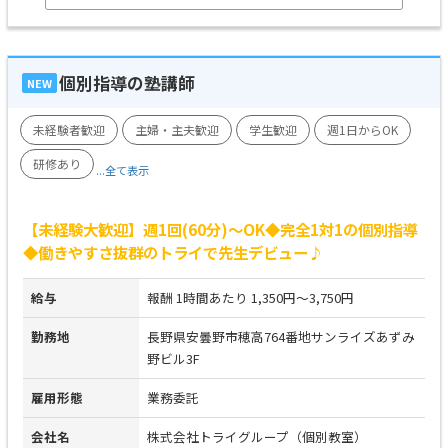
個別指導の塾講師
NEW
未経験者歓迎
主婦・主夫歓迎
学生歓迎
週1日からOK
研修あり
...全て表示
【未経験大歓迎】週1回(60分)～OK◆完全1対1の個別指導
◆働きやすさ抜群のトライで先生デビュー♪
給与
報酬 1時間あたり 1,350円～3,750円
勤務地
長野県安曇野市穂高764番地サンライズあずみ
野ビル3F
雇用形態
業務委託
会社名
株式会社トライグループ（個別教室）