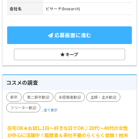
会社名
ビサーチ(bisearch)
応募画面に進む
キープ
コスメの調査
新卒
第二新卒歓迎
未経験者歓迎
主婦・主夫歓迎
フリーター歓迎
...全て表示
在宅OK★お試し1日～好きな日でOK♪20代～40代の女性
が中心に活躍中！履歴書＆来社不要のらくらく登録！柏矢