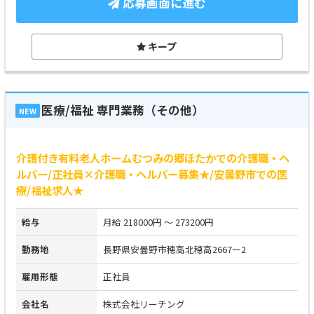
応募画面に進む
キープ
医療/福祉 専門業務（その他）
NEW
介護付き有料老人ホームむつみの郷ほたかでの介護職・ヘ
ルパー/正社員×介護職・ヘルパー募集★/安曇野市での医
療/福祉求人★
給与
月給 218000円 ～ 273200円
勤務地
長野県安曇野市穂高北穂高2667ー2
雇用形態
正社員
会社名
株式会社リーチング