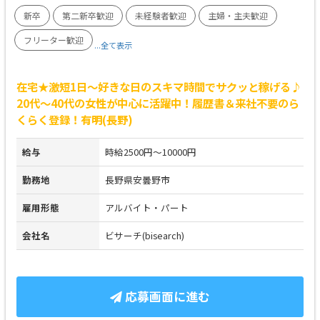
新卒
第二新卒歓迎
未経験者歓迎
主婦・主夫歓迎
フリーター歓迎
...全て表示
在宅★激短1日～好きな日のスキマ時間でサクッと稼げる♪
20代～40代の女性が中心に活躍中！履歴書＆来社不要のら
くらく登録！有明(長野)
給与
時給2500円～10000円
勤務地
長野県安曇野市
雇用形態
アルバイト・パート
会社名
ビサーチ(bisearch)
応募画面に進む