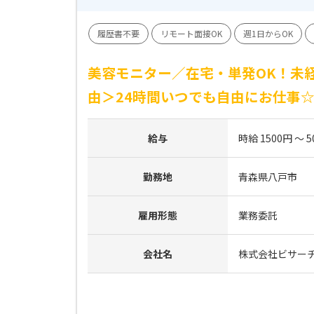
履歴書不要
リモート面接OK
週1日からOK
美容モニター／在宅・単発OK！未経
由＞24時間いつでも自由にお仕事
給与
時給 1500円 ～ 5
勤務地
青森県八戸市
雇用形態
業務委託
会社名
株式会社ビサー