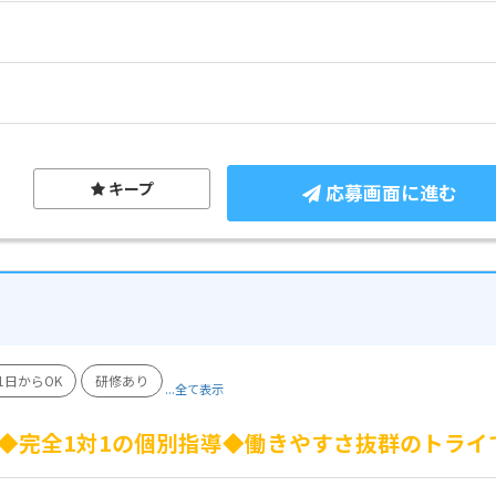
キープ
応募画面に進む
1日からOK
研修あり
...全て表示
OK◆完全1対1の個別指導◆働きやすさ抜群のトラ