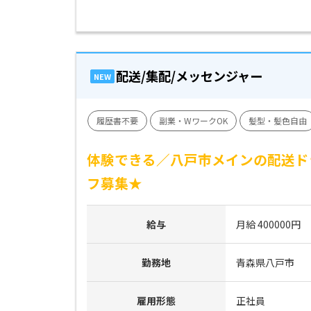
配送/集配/メッセンジャー
NEW
履歴書不要
副業・WワークOK
髪型・髪色自由
体験できる／八戸市メインの配送ド
フ募集★
給与
月給 400000円
勤務地
青森県八戸市
雇用形態
正社員