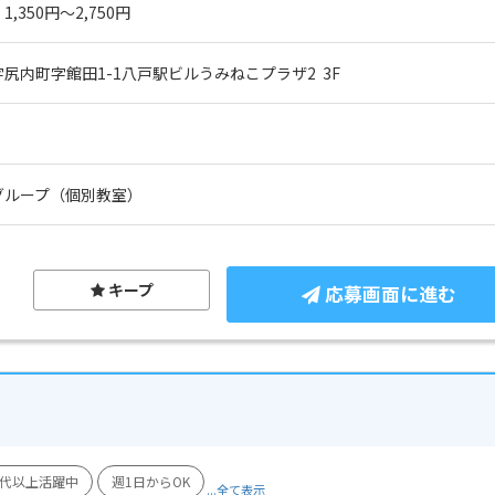
1,350円～2,750円
尻内町字館田1-1八戸駅ビルうみねこプラザ2  3F
グループ（個別教室）
キープ
応募画面に進む
0代以上活躍中
週1日からOK
...全て表示