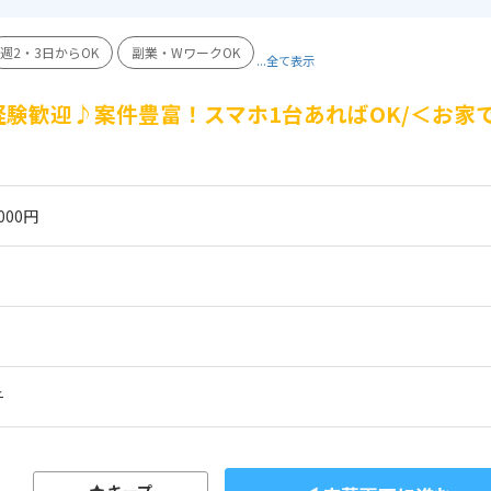
週2・3日からOK
副業・WワークOK
...全て表示
験歓迎♪案件豊富！スマホ1台あればOK/＜お家
☆
000円
チ
キープ