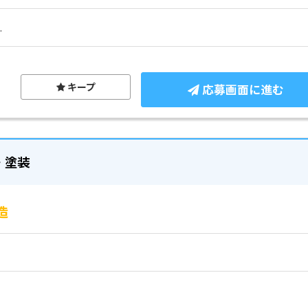
.
キープ
応募画面に進む
・塗装
造