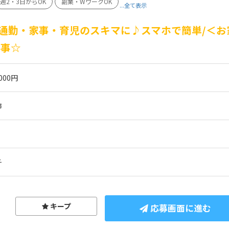
週2・3日からOK
副業・WワークOK
...全て表示
通勤・家事・育児のスキマに♪スマホで簡単/＜お
仕事☆
000円
市
チ
キープ
応募画面に進む