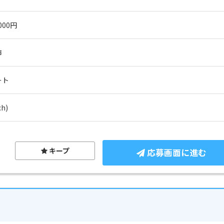
000円
市
ート
h)
キープ
応募画面に進む