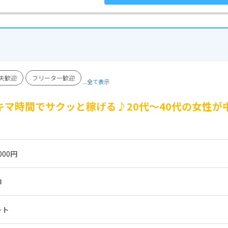
夫歓迎
フリーター歓迎
...全て表示
キマ時間でサクッと稼げる♪20代～40代の女性
000円
市
ート