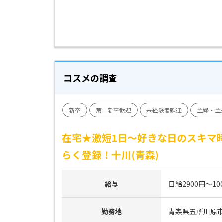
コスメの調査
新卒
第二新卒歓迎
未経験者歓迎
主婦・主
在宅★激短1日～好きな日のスキマ
らく登録！十川(青森)
給与
日給2900円～10
勤務地
青森県五所川原