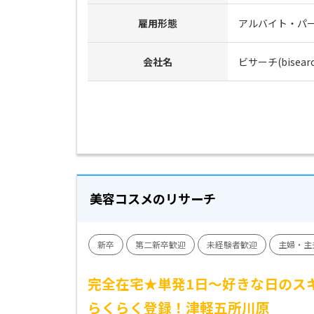
雇用形態
アルバイト・パ
会社名
ビサーチ(bisearc
美容コスメのリサーチ
新卒
第二新卒歓迎
未経験者歓迎
主婦・主
完全在宅★単発1日～好きな日のス
らくらく登録！津軽五所川原