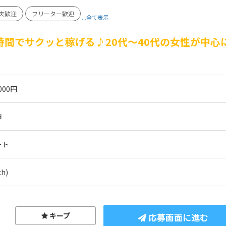
夫歓迎
フリーター歓迎
...全て表示
時間でサクッと稼げる♪20代～40代の女性が中
000円
市
ート
h)
キープ
応募画面に進む