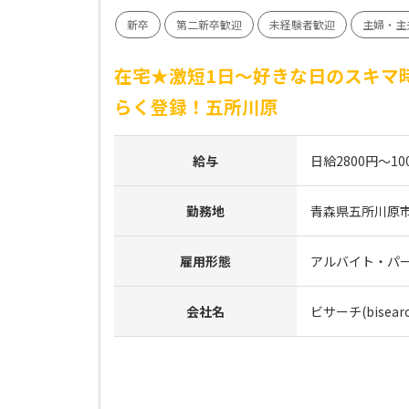
新卒
第二新卒歓迎
未経験者歓迎
主婦・主
在宅★激短1日～好きな日のスキマ
らく登録！五所川原
給与
日給2800円～10
勤務地
青森県五所川原
雇用形態
アルバイト・パ
会社名
ビサーチ(bisearc