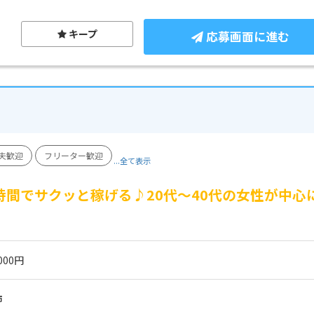
キープ
応募画面に進む
夫歓迎
フリーター歓迎
...全て表示
時間でサクッと稼げる♪20代～40代の女性が中
000円
市