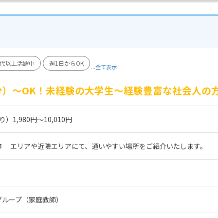
0代以上活躍中
週1日からOK
...全て表示
0分）～OK！未経験の大学生～経験豊富な社会人の
1,980円～10,010円
市　 エリアや近隣エリアにて、通いやすい場所をご紹介いたします。
グループ（家庭教師）