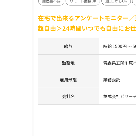
履歴書不要
リモート面接OK
週1日からOK
在宅で出来るアンケートモニター／
超自由＞24時間いつでも自由にお
給与
時給 1500円 ～ 5
勤務地
青森県五所川原
雇用形態
業務委託
会社名
株式会社ビサー