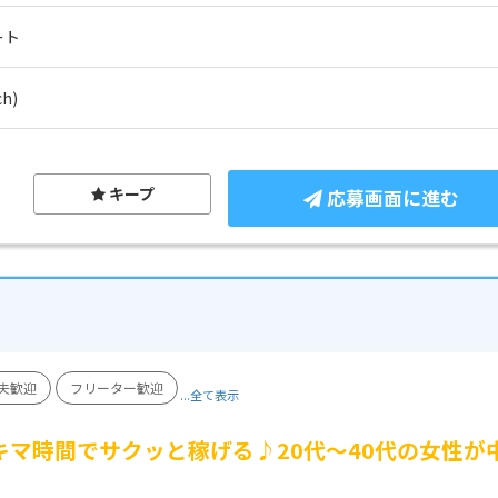
ート
h)
キープ
応募画面に進む
夫歓迎
フリーター歓迎
...全て表示
キマ時間でサクッと稼げる♪20代～40代の女性