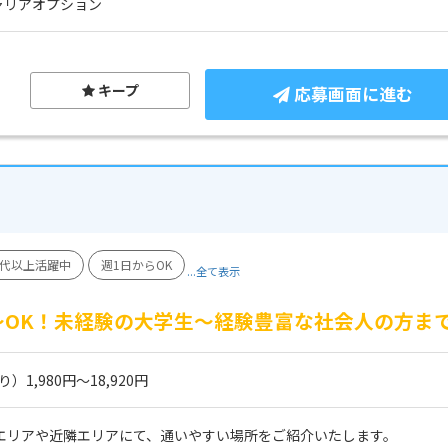
ャリアオプション
キープ
応募画面に進む
0代以上活躍中
週1日からOK
...全て表示
）～OK！未経験の大学生～経験豊富な社会人の方ま
1,980円～18,920円
 エリアや近隣エリアにて、通いやすい場所をご紹介いたします。