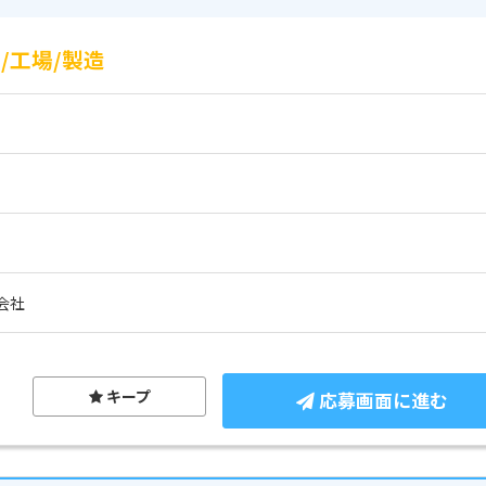
/工場/製造
会社
キープ
応募画面に進む