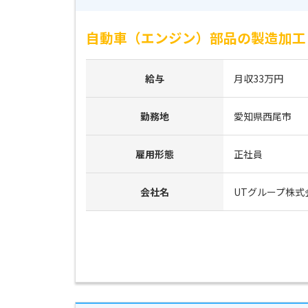
自動車（エンジン）部品の製造加工 
給与
月収33万円
勤務地
愛知県西尾市
雇用形態
正社員
会社名
UTグループ株式