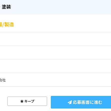
・塗装
場/製造
会社
キープ
応募画面に進む