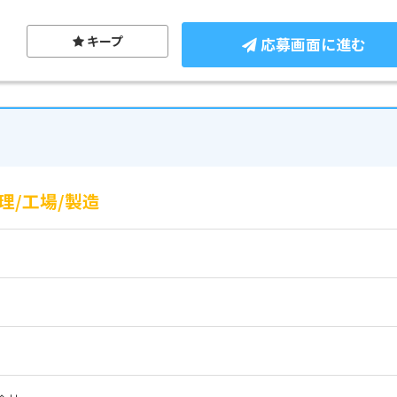
キープ
応募画面に進む
/工場/製造