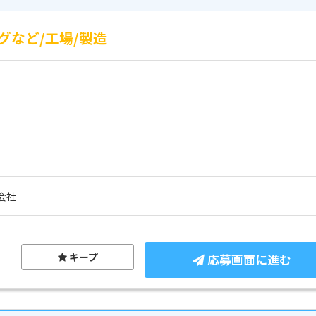
など/工場/製造
会社
キープ
応募画面に進む