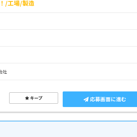
/工場/製造
会社
キープ
応募画面に進む