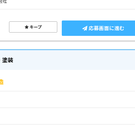
会社
キープ
応募画面に進む
・塗装
造