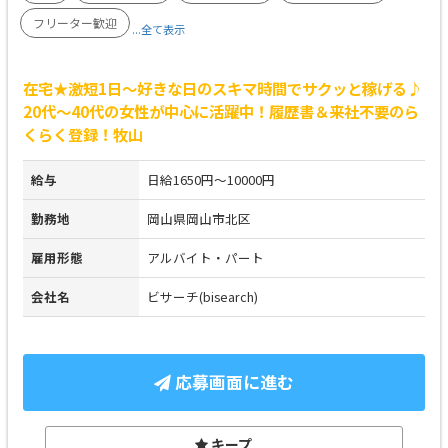
フリーター歓迎
...全て表示
在宅★激短1日～好きな日のスキマ時間でサクッと稼げる♪
20代～40代の女性が中心に活躍中！履歴書＆来社不要のら
くらく登録！牧山
給与
日給1650円～10000円
勤務地
岡山県岡山市北区
雇用形態
アルバイト・パート
会社名
ビサーチ(bisearch)
応募画面に進む
キープ