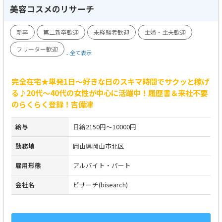
美容コスメのリサーチ
新卒
第二新卒歓迎
未経験者歓迎
主婦・主夫歓迎
フリーター歓迎
...全て表示
完全在宅★単発1日～好きな日のスキマ時間でサクッと稼げ
る♪20代～40代の女性が中心に活躍中！履歴書＆来社不要
のらくらく登録！吉備津
給与
日給2150円～10000円
勤務地
岡山県岡山市北区
雇用形態
アルバイト・パート
会社名
ビサーチ(bisearch)