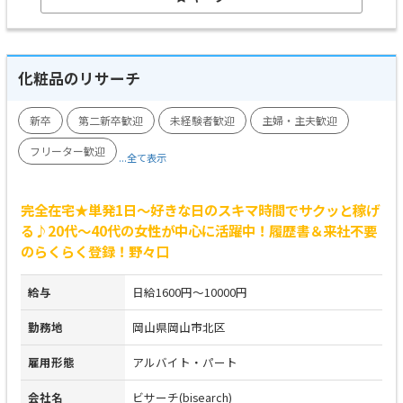
化粧品のリサーチ
新卒
第二新卒歓迎
未経験者歓迎
主婦・主夫歓迎
フリーター歓迎
...全て表示
完全在宅★単発1日～好きな日のスキマ時間でサクッと稼げ
る♪20代～40代の女性が中心に活躍中！履歴書＆来社不要
のらくらく登録！野々口
給与
日給1600円～10000円
勤務地
岡山県岡山市北区
雇用形態
アルバイト・パート
会社名
ビサーチ(bisearch)