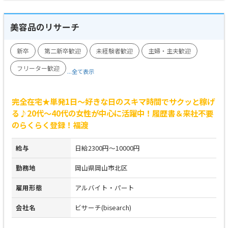
美容品のリサーチ
新卒
第二新卒歓迎
未経験者歓迎
主婦・主夫歓迎
フリーター歓迎
...全て表示
完全在宅★単発1日～好きな日のスキマ時間でサクッと稼げ
る♪20代～40代の女性が中心に活躍中！履歴書＆来社不要
のらくらく登録！福渡
給与
日給2300円～10000円
勤務地
岡山県岡山市北区
雇用形態
アルバイト・パート
会社名
ビサーチ(bisearch)