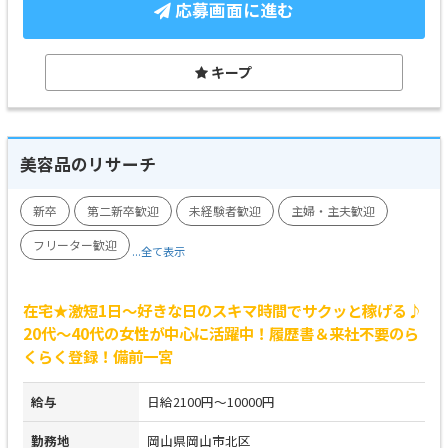
応募画面に進む
キープ
美容品のリサーチ
新卒
第二新卒歓迎
未経験者歓迎
主婦・主夫歓迎
フリーター歓迎
...全て表示
在宅★激短1日～好きな日のスキマ時間でサクッと稼げる♪
20代～40代の女性が中心に活躍中！履歴書＆来社不要のら
くらく登録！備前一宮
給与
日給2100円～10000円
勤務地
岡山県岡山市北区