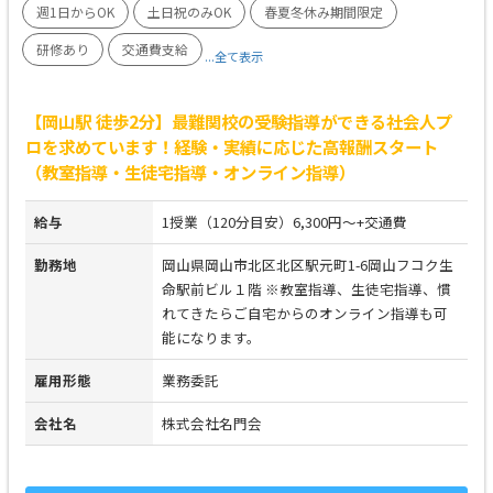
週1日からOK
土日祝のみOK
春夏冬休み期間限定
研修あり
交通費支給
...全て表示
【岡山駅 徒歩2分】最難関校の受験指導ができる社会人プ
ロを求めています！経験・実績に応じた高報酬スタート
（教室指導・生徒宅指導・オンライン指導）
給与
1授業（120分目安）6,300円～+交通費
勤務地
岡山県岡山市北区北区駅元町1-6岡山フコク生
命駅前ビル１階 ※教室指導、生徒宅指導、慣
れてきたらご自宅からのオンライン指導も可
能になります。
雇用形態
業務委託
会社名
株式会社名門会