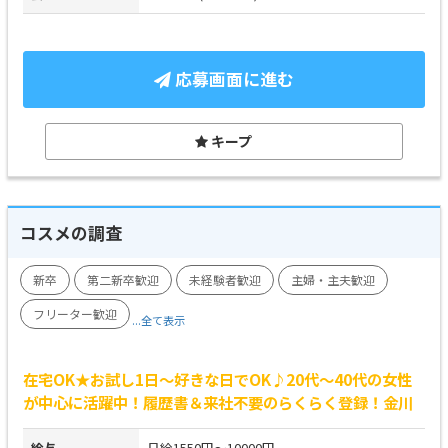
応募画面に進む
キープ
コスメの調査
新卒
第二新卒歓迎
未経験者歓迎
主婦・主夫歓迎
フリーター歓迎
...全て表示
在宅OK★お試し1日～好きな日でOK♪20代～40代の女性
が中心に活躍中！履歴書＆来社不要のらくらく登録！金川
給与
日給1550円～10000円