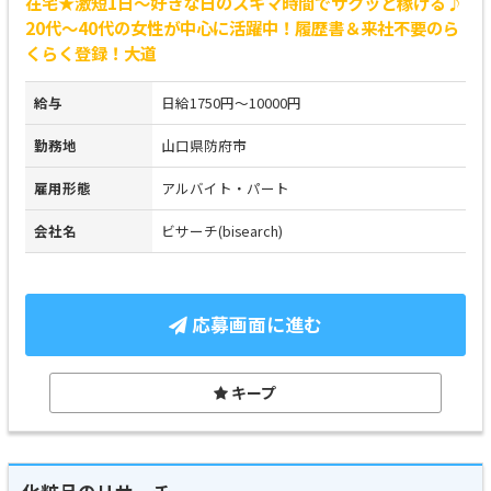
在宅★激短1日～好きな日のスキマ時間でサクッと稼げる♪
20代～40代の女性が中心に活躍中！履歴書＆来社不要のら
くらく登録！大道
給与
日給1750円～10000円
勤務地
山口県防府市
雇用形態
アルバイト・パート
会社名
ビサーチ(bisearch)
応募画面に進む
キープ