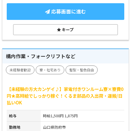
応募画面に進む
キープ
構内作業・フォークリフトなど
未経験者歓迎
寮・社宅あり
髪型・髪色自由
【未経験の方大カンゲイ♪】家電付きワンルーム寮×寮費0
円★高時給でしっかり稼ぐ！くるま部品の入出荷・運搬/日
払いOK
給与
時給1,500円 1,875円
勤務地
山口県防府市