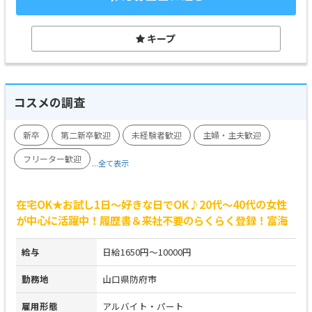
キープ
コスメの調査
新卒
第二新卒歓迎
未経験者歓迎
主婦・主夫歓迎
フリーター歓迎
...全て表示
在宅OK★お試し1日～好きな日でOK♪20代～40代の女性
が中心に活躍中！履歴書＆来社不要のらくらく登録！富海
給与
日給1650円～10000円
勤務地
山口県防府市
雇用形態
アルバイト・パート