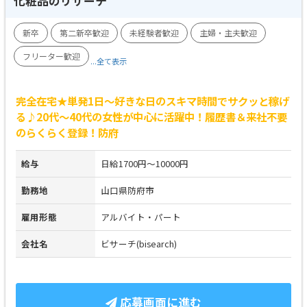
化粧品のリサーチ
新卒
第二新卒歓迎
未経験者歓迎
主婦・主夫歓迎
フリーター歓迎
...全て表示
完全在宅★単発1日～好きな日のスキマ時間でサクッと稼げ
る♪20代～40代の女性が中心に活躍中！履歴書＆来社不要
のらくらく登録！防府
給与
日給1700円～10000円
勤務地
山口県防府市
雇用形態
アルバイト・パート
会社名
ビサーチ(bisearch)
応募画面に進む